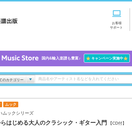
お客様
サポート
★
★
国内&輸入楽譜も豊富♪
キャンペーン実施中
てのカテゴリー
付
ムック
ハムックシリーズ
からはじめる大人のクラシック・ギター入門
【CD付】