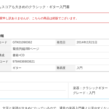
もスコアも大きめのクラシック・ギター入門書
変申し訳ありませんが、こちらの商品は絶版でございます。
情報
コード
GTK01090362
発売日
2014年2月21日
菊倍判縦/88ページ
構成
書籍+CD
Nコード
9784636903621
ギター
難易度
入門
楽器：クラシックギター
グレード：入門
。文字と楽譜が大きめになっているので、通常の楽器入門書より見やすくな