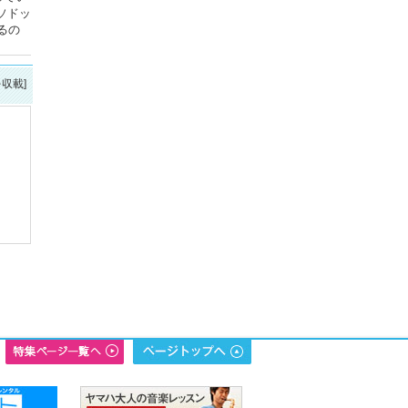
ソドッ
るの
を収載]