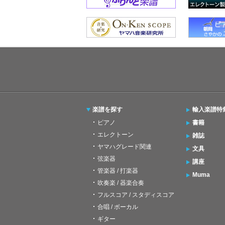
楽譜を探す
輸入楽譜特
ピアノ
書籍
エレクトーン
雑誌
ヤマハグレード関連
文具
弦楽器
講座
管楽器 / 打楽器
Muma
吹奏楽 / 器楽合奏
フルスコア / スタディスコア
合唱 / ボーカル
ギター