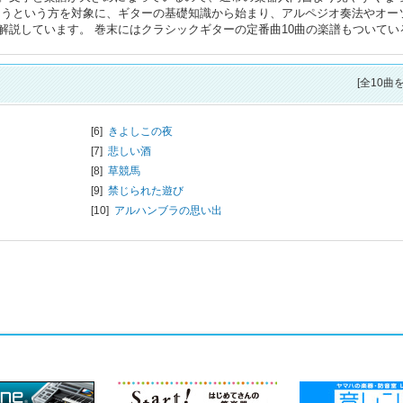
ようという方を対象に、ギターの基礎知識から始まり、アルペジオ奏法やオー
解説しています。 巻末にはクラシックギターの定番曲10曲の楽譜もついてい
[全10曲
[6]
きよしこの夜
[7]
悲しい酒
[8]
草競馬
[9]
禁じられた遊び
[10]
アルハンブラの思い出