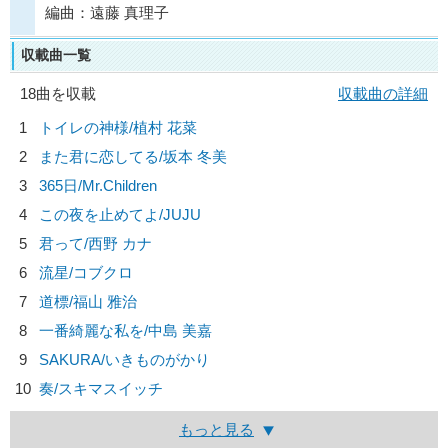
編曲：遠藤 真理子
収載曲一覧
18曲を収載
収載曲の詳細
1
トイレの神様/
植村 花菜
2
また君に恋してる/
坂本 冬美
3
365日/
Mr.Children
4
この夜を止めてよ/
JUJU
5
君って/
西野 カナ
6
流星/
コブクロ
7
道標/
福山 雅治
8
一番綺麗な私を/
中島 美嘉
9
SAKURA/
いきものがかり
10
奏/
スキマスイッチ
もっと見る