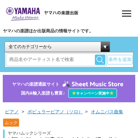
ヤマハの楽譜ほか出版商品の情報サイトです。
条件を追加
ヤマハの楽譜通販サイト
国内&輸入楽譜も豊富♪
★
★
キャンペーン実施中
ピアノ
>
ポピュラーピアノ（ソロ）
>
オムニバス曲集
ムック
ヤマハムックシリーズ