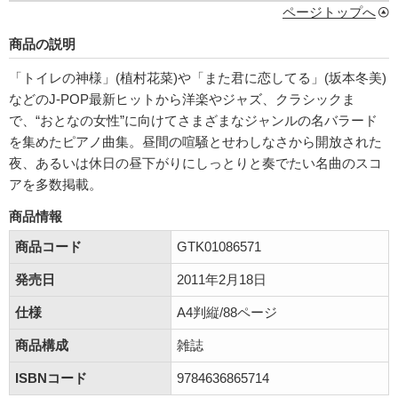
ページトップへ
商品の説明
「トイレの神様」(植村花菜)や「また君に恋してる」(坂本冬美)
などのJ-POP最新ヒットから洋楽やジャズ、クラシックま
で、“おとなの女性”に向けてさまざまなジャンルの名バラード
を集めたピアノ曲集。昼間の喧騒とせわしなさから開放された
夜、あるいは休日の昼下がりにしっとりと奏でたい名曲のスコ
アを多数掲載。
商品情報
商品コード
GTK01086571
発売日
2011年2月18日
仕様
A4判縦/88ページ
商品構成
雑誌
ISBNコード
9784636865714