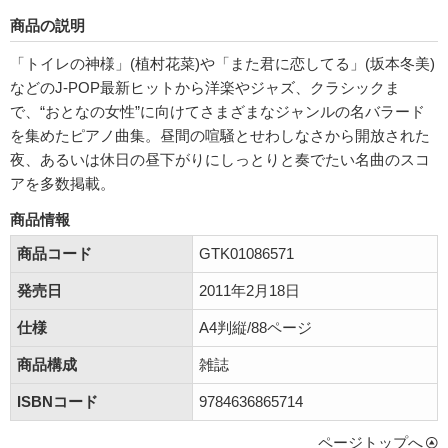
商品の説明
「トイレの神様」(植村花菜)や「また君に恋してる」(坂本冬美)
などのJ-POP最新ヒットから洋楽やジャズ、クラシックま
で、“おとなの女性”に向けてさまざまなジャンルの名バラード
を集めたピアノ曲集。昼間の喧騒とせわしなさから開放された
夜、あるいは休日の昼下がりにしっとりと奏でたい名曲のスコ
アを多数掲載。
商品情報
商品コード
GTK01086571
発売日
2011年2月18日
仕様
A4判縦/88ページ
商品構成
雑誌
ISBNコード
9784636865714
ページトップへ