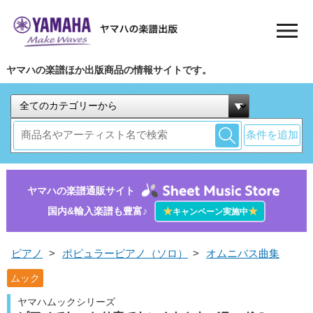
ヤマハの楽譜ほか出版商品の情報サイトです。
条件を追加
ヤマハの楽譜通販サイト
国内&輸入楽譜も豊富♪
★
★
キャンペーン実施中
ピアノ
>
ポピュラーピアノ（ソロ）
>
オムニバス曲集
ムック
ヤマハムックシリーズ