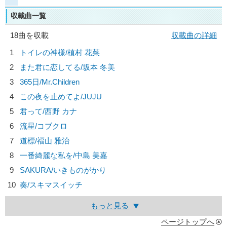
収載曲一覧
18曲を収載
収載曲の詳細
1
トイレの神様/
植村 花菜
2
また君に恋してる/
坂本 冬美
3
365日/
Mr.Children
4
この夜を止めてよ/
JUJU
5
君って/
西野 カナ
6
流星/
コブクロ
7
道標/
福山 雅治
8
一番綺麗な私を/
中島 美嘉
9
SAKURA/
いきものがかり
10
奏/
スキマスイッチ
もっと見る
ページトップへ