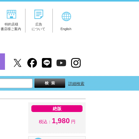
特約店様
広告
書店様ご案内
について
English
詳細検索
絶版
1,980
税込：
円