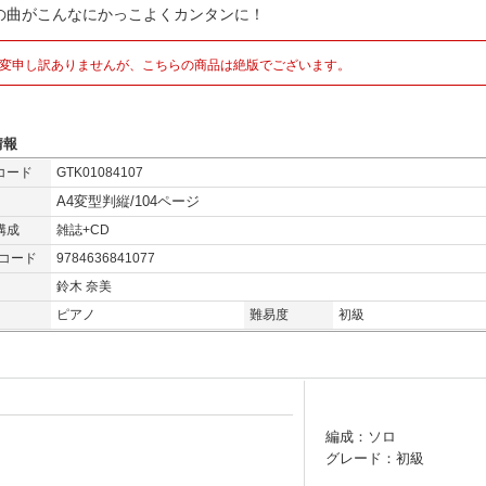
の曲がこんなにかっこよくカンタンに！
変申し訳ありませんが、こちらの商品は絶版でございます。
情報
コード
GTK01084107
A4変型判縦/104ページ
構成
雑誌+CD
Nコード
9784636841077
鈴木 奈美
ピアノ
難易度
初級
編成：ソロ
グレード：初級