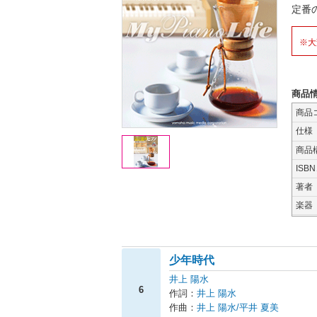
定番
※大
商品
商品
仕様
商品
ISB
著者
楽器
少年時代
井上 陽水
6
作詞：
井上 陽水
作曲：
井上 陽水/平井 夏美