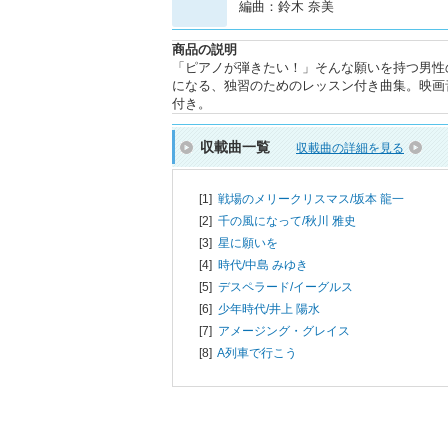
編曲：鈴木 奈美
商品の説明
「ピアノが弾きたい！」そんな願いを持つ男性
になる、独習のためのレッスン付き曲集。映画
付き。
収載曲一覧
収載曲の詳細を見る
[1]
戦場のメリークリスマス/
坂本 龍一
[2]
千の風になって/
秋川 雅史
[3]
星に願いを
[4]
時代/
中島 みゆき
[5]
デスペラード/
イーグルス
[6]
少年時代/
井上 陽水
[7]
アメージング・グレイス
[8]
A列車で行こう