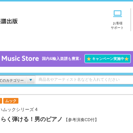
お客様
サポート
★
★
国内&輸入楽譜も豊富♪
キャンペーン実施中
てのカテゴリー
付
ムック
ハムックシリーズ 4
くらく弾ける！男のピアノ
【参考演奏CD付】