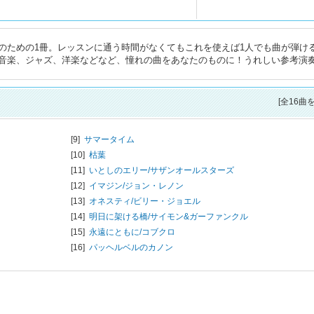
のための1冊。レッスンに通う時間がなくてもこれを使えば1人でも曲が弾け
音楽、ジャズ、洋楽などなど、憧れの曲をあなたのものに！うれしい参考演奏
[全16曲
[9]
サマータイム
[10]
枯葉
[11]
いとしのエリー/
サザンオールスターズ
[12]
イマジン/
ジョン・レノン
[13]
オネスティ/
ビリー・ジョエル
[14]
明日に架ける橋/
サイモン&ガーファンクル
[15]
永遠にともに/
コブクロ
[16]
パッヘルベルのカノン