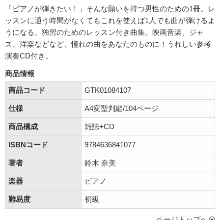
「ピアノが弾きたい！」そんな願いを持つ男性のための1冊。レ
ッスンに通う時間がなくてもこれを使えば1人でも曲が弾けるよ
うになる、独習のためのレッスン付き曲集。映画音楽、ジャ
ズ、洋楽などなど、憧れの曲をあなたのものに！うれしい参考
演奏CD付き。
商品情報
商品コード
GTK01084107
仕様
A4変型判縦/104ページ
商品構成
雑誌+CD
ISBNコード
9784636841077
著者
鈴木 奈美
楽器
ピアノ
難易度
初級
ページトップへ