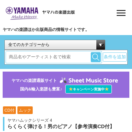
ヤマハの楽譜ほか出版商品の情報サイトです。
条件を追加
ヤマハの楽譜通販サイト
国内&輸入楽譜も豊富♪
★
★
キャンペーン実施中
CD付
ムック
ヤマハムックシリーズ 4
らくらく弾ける！男のピアノ【参考演奏CD付】