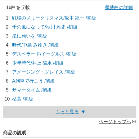
16曲を収載
収載曲の詳細
1
戦場のメリークリスマス/
坂本 龍一
/初級
2
千の風になって/
秋川 雅史
/初級
3
星に願いを /初級
4
時代/
中島 みゆき
/初級
5
デスペラード/
イーグルス
/初級
6
少年時代/
井上 陽水
/初級
7
アメージング・グレイス /初級
8
A列車で行こう /初級
9
サマータイム /初級
10
枯葉 /初級
もっと見る
ページトップへ
商品の説明