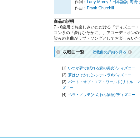
作詞：
Larry Morey / 日本語詞:海野
作曲：
Frank Churchill
商品の説明
7～6級用でお楽しみいただける『ディズニー・
コン系の「夢はひそかに」、アコーディオンの
染みの名曲がラブ・ソングとしてお楽しみいた
収載曲一覧
収載曲の詳細を見る
[1]
いつか夢で(眠れる森の美女)/
ディズニー
[2]
夢はひそかに(シンデレラ)/
ディズニー
[3]
パート・オブ・ユア・ワールド(リトル・マ
ズニー
[4]
ベラ・ノッテ(わんわん物語)/
ディズニー