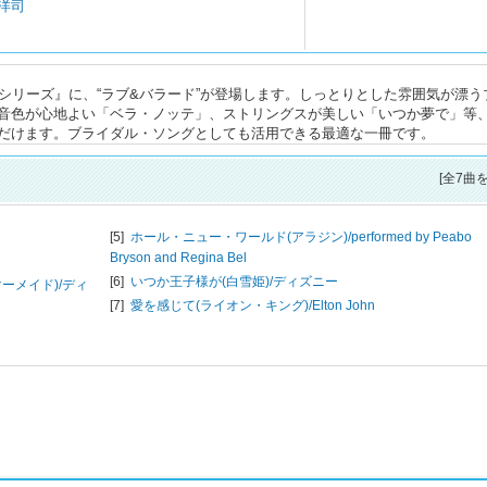
 洋司
シリーズ』に、“ラブ&バラード”が登場します。しっとりとした雰囲気が漂う
音色が心地よい「ベラ・ノッテ」、ストリングスが美しい「いつか夢で」等
だけます。ブライダル・ソングとしても活用できる最適な一冊です。
[全7曲
[5]
ホール・ニュー・ワールド(アラジン)/
performed by Peabo
Bryson and Regina Bel
[6]
いつか王子様が(白雪姫)/
ディズニー
ーメイド)/
ディ
[7]
愛を感じて(ライオン・キング)/
Elton John