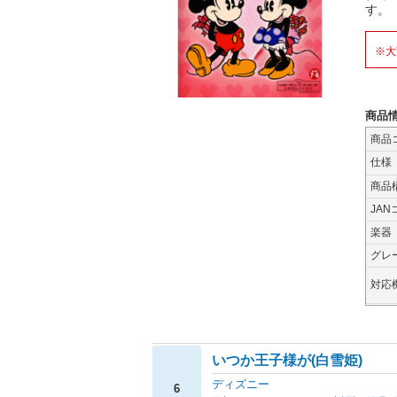
す。
※大
商品
商品
仕様
商品
JAN
楽器
グレ
対応
いつか王子様が(白雪姫)
ディズニー
6