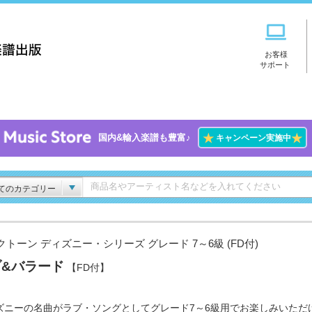
お客様
サポート
★
★
国内&輸入楽譜も豊富♪
キャンペーン実施中
てのカテゴリー
クトーン ディズニー・シリーズ グレード 7～6級 (FD付)
ブ&バラード
【FD付】
ズニーの名曲がラブ・ソングとしてグレード7～6級用でお楽しみいただ