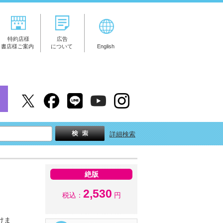
特約店様
広告
書店様ご案内
について
English
詳細検索
絶版
2,530
税込：
円
けま