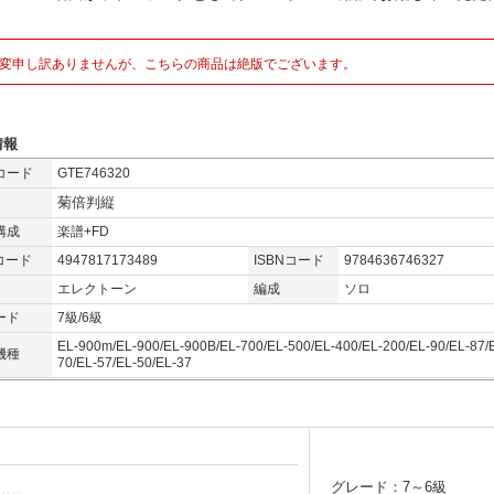
変申し訳ありませんが、こちらの商品は絶版でございます。
情報
コード
GTE746320
菊倍判縦
構成
楽譜+FD
コード
4947817173489
ISBNコード
9784636746327
エレクトーン
編成
ソロ
ード
7級/6級
EL-900m/EL-900/EL-900B/EL-700/EL-500/EL-400/EL-200/EL-90/EL-87/
機種
70/EL-57/EL-50/EL-37
グレード：7～6級