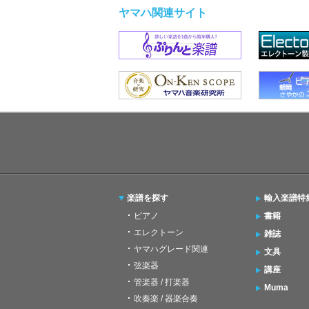
ヤマハ関連サイト
楽譜を探す
輸入楽譜特
ピアノ
書籍
エレクトーン
雑誌
ヤマハグレード関連
文具
弦楽器
講座
管楽器 / 打楽器
Muma
吹奏楽 / 器楽合奏