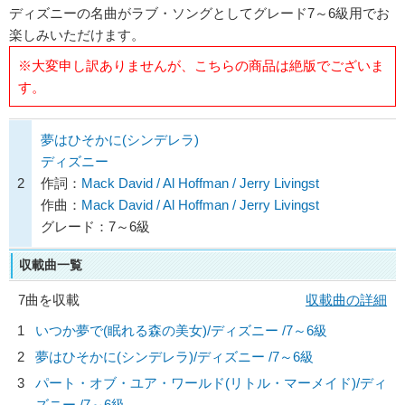
ディズニーの名曲がラブ・ソングとしてグレード7～6級用でお
楽しみいただけます。
※大変申し訳ありませんが、こちらの商品は絶版でございま
す。
夢はひそかに(シンデレラ)
ディズニー
2
作詞：
Mack David / Al Hoffman / Jerry Livingst
作曲：
Mack David / Al Hoffman / Jerry Livingst
グレード：7～6級
収載曲一覧
7曲を収載
収載曲の詳細
1
いつか夢で(眠れる森の美女)/
ディズニー
/7～6級
2
夢はひそかに(シンデレラ)/
ディズニー
/7～6級
3
パート・オブ・ユア・ワールド(リトル・マーメイド)/
ディ
ズニー
/7～6級