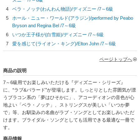
4
ベラ・ノッテ(わんわん物語)/
ディズニー
/7～6級
5
ホール・ニュー・ワールド(アラジン)/
performed by Peabo
Bryson and Regina Bel
/7～6級
6
いつか王子様が(白雪姫)/
ディズニー
/7～6級
7
愛を感じて(ライオン・キング)/
Elton John
/7～6級
ページトップへ
商品の説明
7～6級用でお楽しみいただける『ディズニー・シリーズ』
に、“ラブ&バラード”が登場します。しっとりとした雰囲気が漂
うブラコン系の「夢はひそかに」、アコーディオンの音色が心
地よい「ベラ・ノッテ」、ストリングスが美しい「いつか夢
で」等、お馴染みの名曲がラブ・ソングとしてお楽しみいただ
けます。ブライダル・ソングとしても活用できる最適な一冊で
す。
商品情報