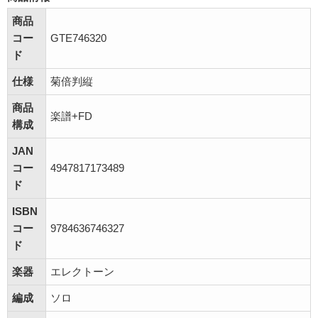
商品
コー
GTE746320
ド
仕様
菊倍判縦
商品
楽譜+FD
構成
JAN
コー
4947817173489
ド
ISBN
コー
9784636746327
ド
楽器
エレクトーン
編成
ソロ