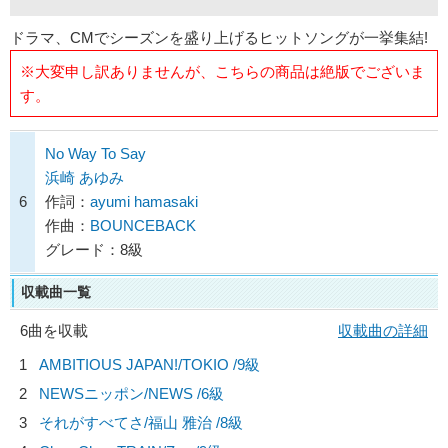
ドラマ、CMでシーズンを盛り上げるヒットソングが一挙集結!
※大変申し訳ありませんが、こちらの商品は絶版でございま
す。
No Way To Say
浜崎 あゆみ
6
作詞：
ayumi hamasaki
作曲：
BOUNCEBACK
グレード：8級
収載曲一覧
6曲を収載
収載曲の詳細
1
AMBITIOUS JAPAN!/
TOKIO
/9級
2
NEWSニッポン/
NEWS
/6級
3
それがすべてさ/
福山 雅治
/8級