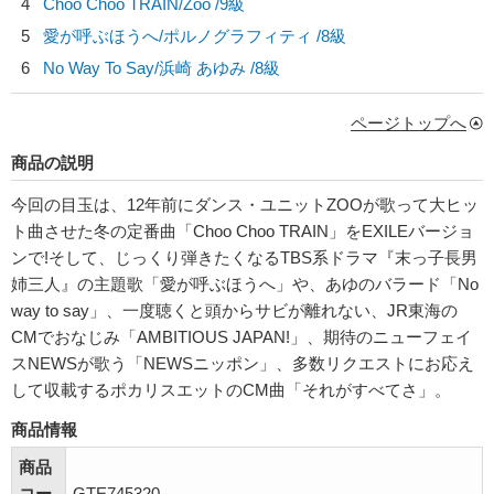
4
Choo Choo TRAIN/
Zoo
/9級
5
愛が呼ぶほうへ/
ポルノグラフィティ
/8級
6
No Way To Say/
浜崎 あゆみ
/8級
ページトップへ
商品の説明
今回の目玉は、12年前にダンス・ユニットZOOが歌って大ヒッ
ト曲させた冬の定番曲「Choo Choo TRAIN」をEXILEバージョ
ンで!そして、じっくり弾きたくなるTBS系ドラマ『末っ子長男
姉三人』の主題歌「愛が呼ぶほうへ」や、あゆのバラード「No
way to say」、一度聴くと頭からサビが離れない、JR東海の
CMでおなじみ「AMBITIOUS JAPAN!」、期待のニューフェイ
スNEWSが歌う「NEWSニッポン」、多数リクエストにお応え
して収載するポカリスエットのCM曲「それがすべてさ」。
商品情報
商品
コー
GTE745320