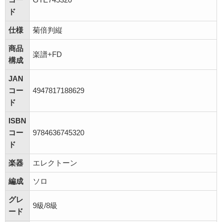
ド
仕様
菊倍判縦
商品
楽譜+FD
構成
JAN
コー
4947817188629
ド
ISBN
コー
9784636745320
ド
楽器
エレクトーン
編成
ソロ
グレ
9級/8級
ード