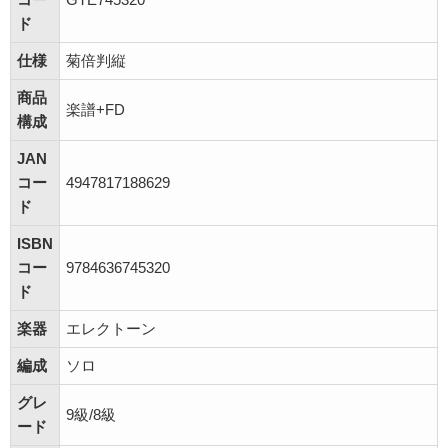
ド
仕様
菊倍判縦
商品
楽譜+FD
構成
JAN
コー
4947817188629
ド
ISBN
コー
9784636745320
ド
楽器
エレクトーン
編成
ソロ
グレ
9級/8級
ード