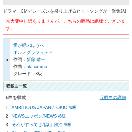
ドラマ、CMでシーズンを盛り上げるヒットソングが一挙集結!
※大変申し訳ありませんが、こちらの商品は絶版でございま
す。
愛が呼ぶほうへ
ポルノグラフィティ
5
作詞：
新藤 晴一
作曲：
ak.homma
グレード：8級
収載曲一覧
6曲を収載
収載曲の詳細
1
AMBITIOUS JAPAN!/
TOKIO
/9級
2
NEWSニッポン/
NEWS
/6級
3
それがすべてさ/
福山 雅治
/8級