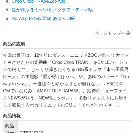
4
Choo Choo TRAIN/
Zoo
/9級
5
愛が呼ぶほうへ/
ポルノグラフィティ
/8級
6
No Way To Say/
浜崎 あゆみ
/8級
ページトップへ
商品の説明
今回の目玉は、12年前にダンス・ユニットZOOが歌って大ヒッ
ト曲させた冬の定番曲「Choo Choo TRAIN」をEXILEバージョ
ンで!そして、じっくり弾きたくなるTBS系ドラマ『末っ子長男
姉三人』の主題歌「愛が呼ぶほうへ」や、あゆのバラード「No
way to say」、一度聴くと頭からサビが離れない、JR東海の
CMでおなじみ「AMBITIOUS JAPAN!」、期待のニューフェイ
スNEWSが歌う「NEWSニッポン」、多数リクエストにお応え
して収載するポカリスエットのCM曲「それがすべてさ」。
商品情報
商品
コー
GTE745320