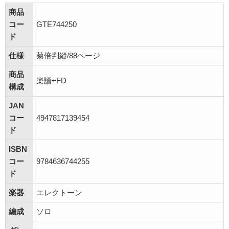
商品
コー
GTE744250
ド
仕様
菊倍判縦/88ページ
商品
楽譜+FD
構成
JAN
コー
4947817139454
ド
ISBN
コー
9784636744255
ド
楽器
エレクトーン
編成
ソロ