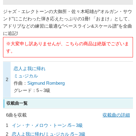
ジャズ・エレクトーンの大御所・佐々木昭雄が“オルガン・サウ
ンド”にこだわった弾き応えたっぷりの1冊! 「おまけ」として、
アドリブなどの練習に最適な“ベースライン&スケール譜”を全曲
に追記!
※大変申し訳ありませんが、こちらの商品は絶版でございま
す。
恋人よ我に帰れ
ミュ-ジカル
2
作曲：
Sigmund Romberg
グレード：5～3級
収載曲一覧
6曲を収載
収載曲の詳細
1
イン・ナ・メロウ・トーン /5～3級
2
恋人よ我に帰れ/
ミュ-ジカル
/5～3級