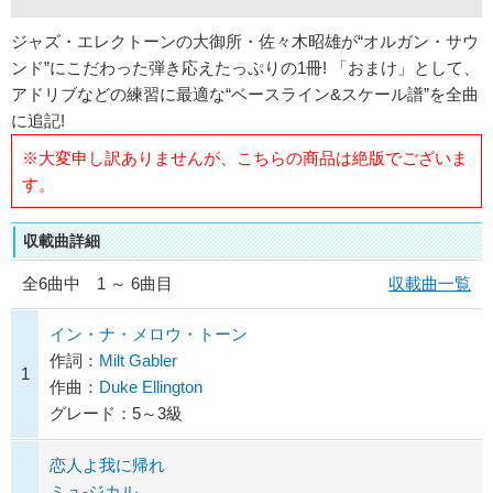
ジャズ・エレクトーンの大御所・佐々木昭雄が“オルガン・サウ
ンド”にこだわった弾き応えたっぷりの1冊! 「おまけ」として、
アドリブなどの練習に最適な“ベースライン&スケール譜”を全曲
に追記!
※大変申し訳ありませんが、こちらの商品は絶版でございま
す。
収載曲詳細
全
6
曲中 1 ～ 6曲目
収載曲一覧
イン・ナ・メロウ・トーン
作詞：
Milt Gabler
1
作曲：
Duke Ellington
グレード：5～3級
恋人よ我に帰れ
ミュ-ジカル