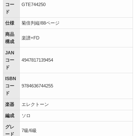
コー
GTE744250
ド
仕様
菊倍判縦/88ページ
商品
楽譜+FD
構成
JAN
コー
4947817139454
ド
ISBN
コー
9784636744255
ド
楽器
エレクトーン
編成
ソロ
グレ
7級/6級
ード