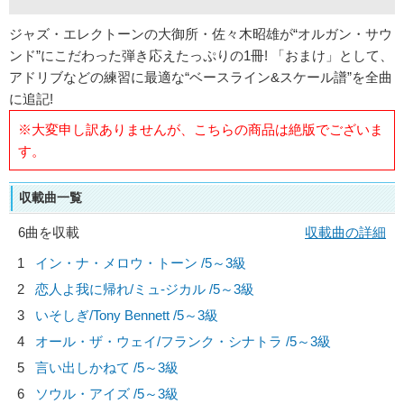
ジャズ・エレクトーンの大御所・佐々木昭雄が“オルガン・サウ
ンド”にこだわった弾き応えたっぷりの1冊! 「おまけ」として、
アドリブなどの練習に最適な“ベースライン&スケール譜”を全曲
に追記!
※大変申し訳ありませんが、こちらの商品は絶版でございま
す。
収載曲一覧
6曲を収載
収載曲の詳細
1
イン・ナ・メロウ・トーン /5～3級
2
恋人よ我に帰れ/
ミュ-ジカル
/5～3級
3
いそしぎ/
Tony Bennett
/5～3級
4
オール・ザ・ウェイ/
フランク・シナトラ
/5～3級
5
言い出しかねて /5～3級
6
ソウル・アイズ /5～3級