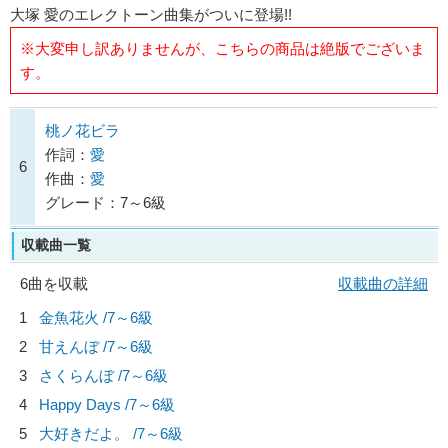
大塚 愛のエレクトーン曲集がついに登場!!
※大変申し訳ありませんが、こちらの商品は絶版でございま
す。
桃ノ花ビラ
作詞：
愛
6
作曲：
愛
グレード：7～6級
収載曲一覧
6曲を収載
収載曲の詳細
1
金魚花火 /7～6級
2
甘えんぼ /7～6級
3
さくらんぼ /7～6級
4
Happy Days /7～6級
5
大好きだよ。 /7～6級