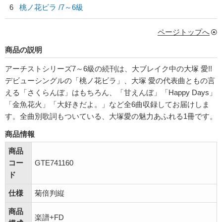
6
桃ノ花ビラ /7～6級
ページトップへ
商品の説明
アーチストシリーズ7～6級の続刊は、大ブレイク中の大塚 愛!!
デビューシングルの「桃ノ花ビラ」、大塚 愛の代表曲ともの言
える「さくらんぼ」はもちろん、「甘えんぼ」「Happy Days」
「金魚花火」「大好きだよ。」など全6曲収録してお届けしま
す。全曲別歌詞もついている、大塚愛の魅力あふれる1冊です。
商品情報
商品
コー
GTE741160
ド
仕様
菊倍判縦
商品
楽譜+FD