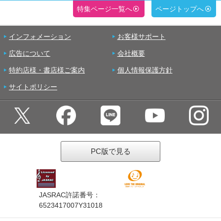
特集ページ一覧へ
ページトップへ
インフォメーション
お客様サポート
広告について
会社概要
特約店様・書店様ご案内
個人情報保護方針
サイトポリシー
PC版で見る
JASRAC許諾番号：
6523417007Y31018