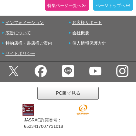
特集ページ一覧へ
ページトップへ
インフォメーション
お客様サポート
広告について
会社概要
特約店様・書店様ご案内
個人情報保護方針
サイトポリシー
PC版で見る
JASRAC許諾番号：
6523417007Y31018