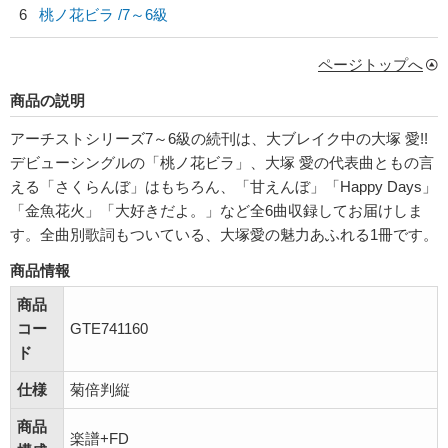
6
桃ノ花ビラ /7～6級
ページトップへ
商品の説明
アーチストシリーズ7～6級の続刊は、大ブレイク中の大塚 愛!!
デビューシングルの「桃ノ花ビラ」、大塚 愛の代表曲ともの言
える「さくらんぼ」はもちろん、「甘えんぼ」「Happy Days」
「金魚花火」「大好きだよ。」など全6曲収録してお届けしま
す。全曲別歌詞もついている、大塚愛の魅力あふれる1冊です。
商品情報
商品
コー
GTE741160
ド
仕様
菊倍判縦
商品
楽譜+FD