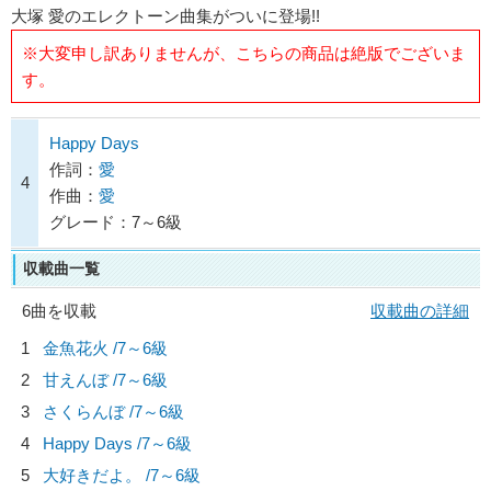
大塚 愛のエレクトーン曲集がついに登場!!
※大変申し訳ありませんが、こちらの商品は絶版でございま
す。
Happy Days
作詞：
愛
4
作曲：
愛
グレード：7～6級
収載曲一覧
6曲を収載
収載曲の詳細
1
金魚花火 /7～6級
2
甘えんぼ /7～6級
3
さくらんぼ /7～6級
4
Happy Days /7～6級
5
大好きだよ。 /7～6級