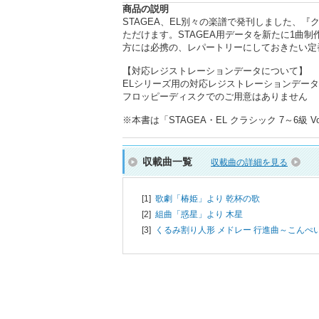
商品の説明
STAGEA、EL別々の楽譜で発刊しました、
ただけます。STAGEA用データを新たに1曲
方には必携の、レパートリーにしておきたい定
【対応レジストレーションデータについて】
ELシリーズ用の対応レジストレーションデータ
フロッピーディスクでのご用意はありません
※本書は「STAGEA・EL クラシック 7～6級 
収載曲一覧
収載曲の詳細を見る
[1]
歌劇「椿姫」より 乾杯の歌
[2]
組曲「惑星」より 木星
[3]
くるみ割り人形 メドレー 行進曲～こんぺ