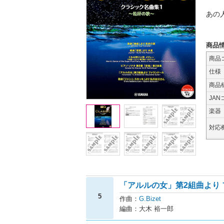
あの
商品
商品
仕様
商品
JAN
楽器
対応
「アルルの女」第2組曲より
5
作曲：
G.Bizet
編曲：大木 裕一郎