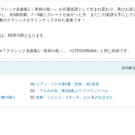
『クラシック名曲集1 ～乾杯の歌～』が共通楽譜として生まれ変わり、再びお楽
制作し、全6曲収載。7～6級にグレードがあがった方、まだこの楽譜を手にして
番のクラシックがラインナップされた曲集です！
は、MDR-5用となります。
Vol.7 クラシック名曲集1～乾杯の歌～」（GTE01095464）と同じ内容です。
[全6曲
[4]
ピアノ・ソナタ第8番「悲愴」 第2楽章
[5]
「アルルの女」第2組曲より ファランドール
い糖の踊り
[6]
歌劇「ジャンニ・スキッキ」より 私のお父さん