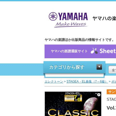
ヤマハの楽譜ほか出版商品の情報サイトです。
ヤマハの楽譜通販サイト
カテゴリから探す
全
エレクトーン
>
STAGEA・EL曲集（7～6級）
>
ポ
サン
STA
Vo