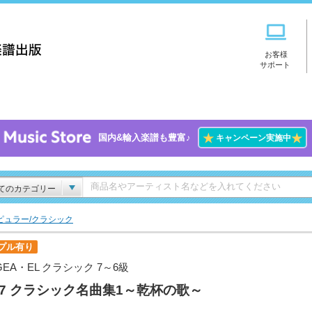
お客様
サポート
★
★
国内&輸入楽譜も豊富♪
キャンペーン実施中
てのカテゴリー
ピュラー/クラシック
プル有り
GEA・EL クラシック 7～6級
l.7 クラシック名曲集1～乾杯の歌～