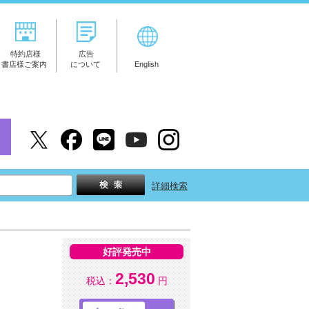
特約店様
広告
書店様ご案内
について
English
詳細検索
好評発売中
2,530
税込：
円