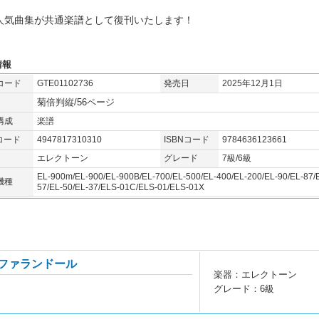
人気曲集が共通楽譜として復刊いたします！
情報
コード
GTE01102736
発売日
2025年12月1日
菊倍判縦/56ページ
構成
楽譜
コード
4947817310310
ISBNコード
9784636123661
エレクトーン
グレード
7級/6級
EL-900m/EL-900/EL-900B/EL-700/EL-500/EL-400/EL-200/EL-90/EL-87/
機種
57/EL-50/EL-37/ELS-01C/ELS-01/ELS-01X
 ファランドール
楽器：エレクトーン
グレード：6級