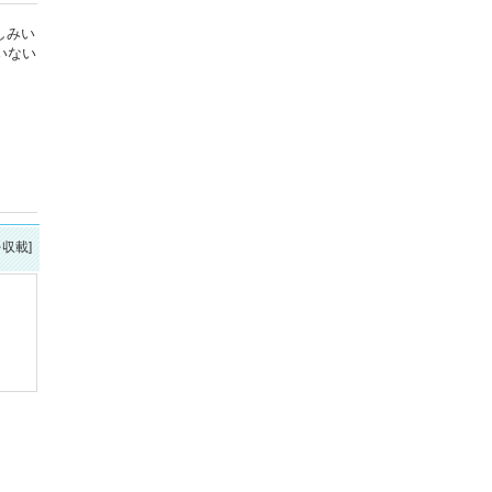
しみい
いない
を収載]