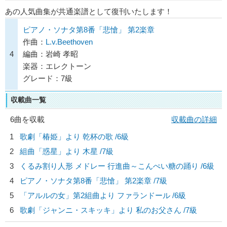
あの人気曲集が共通楽譜として復刊いたします！
ピアノ・ソナタ第8番「悲愴」 第2楽章
作曲：
L.v.Beethoven
4
編曲：岩崎 孝昭
楽器：エレクトーン
グレード：7級
収載曲一覧
6曲を収載
収載曲の詳細
1
歌劇「椿姫」より 乾杯の歌 /6級
2
組曲「惑星」より 木星 /7級
3
くるみ割り人形 メドレー 行進曲～こんぺい糖の踊り /6級
4
ピアノ・ソナタ第8番「悲愴」 第2楽章 /7級
5
「アルルの女」第2組曲より ファランドール /6級
6
歌劇「ジャンニ・スキッキ」より 私のお父さん /7級