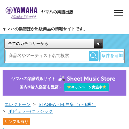
ヤマハの楽譜ほか出版商品の情報サイトです。
条件を追加
ヤマハの楽譜通販サイト
国内&輸入楽譜も豊富♪
★
★
キャンペーン実施中
エレクトーン
>
STAGEA・EL曲集（7～6級）
>
ポピュラー/クラシック
サンプル有り