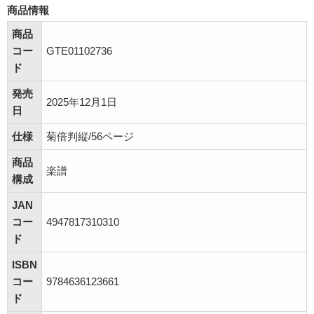
商品情報
商品
コー
GTE01102736
ド
発売
2025年12月1日
日
仕様
菊倍判縦/56ページ
商品
楽譜
構成
JAN
コー
4947817310310
ド
ISBN
コー
9784636123661
ド