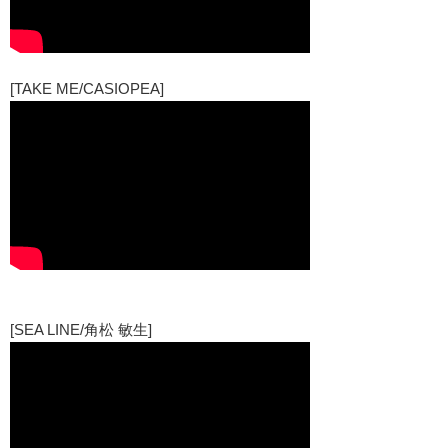
[TAKE ME/CASIOPEA]
[SEA LINE/角松 敏生]