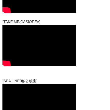
[TAKE ME/CASIOPEA]
[SEA LINE/角松 敏生]