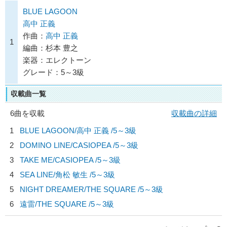
BLUE LAGOON
高中 正義
作曲：
高中 正義
1
編曲：杉本 豊之
楽器：エレクトーン
グレード：5～3級
収載曲一覧
6曲を収載
収載曲の詳細
1
BLUE LAGOON/
高中 正義
/5～3級
2
DOMINO LINE/
CASIOPEA
/5～3級
3
TAKE ME/
CASIOPEA
/5～3級
4
SEA LINE/
角松 敏生
/5～3級
5
NIGHT DREAMER/
THE SQUARE
/5～3級
6
遠雷/
THE SQUARE
/5～3級