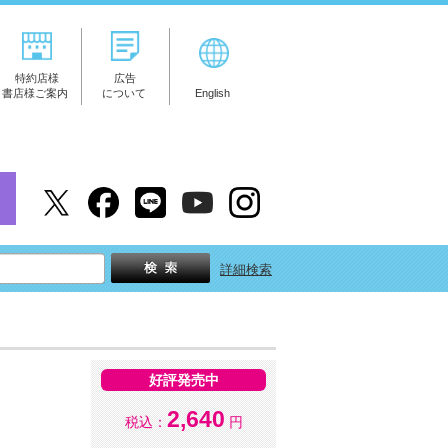
特約店様
広告
書店様ご案内
について
English
詳細検索
好評発売中
2,640
税込：
円