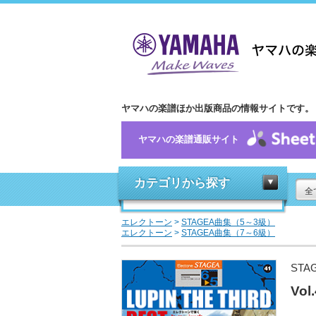
ヤマハの楽譜ほか出版商品の情報サイトです。
ヤマハの楽譜通販サイト
カテゴリから探す
全
エレクトーン
>
STAGEA曲集（5～3級）
エレクトーン
>
STAGEA曲集（7～6級）
STA
Vo