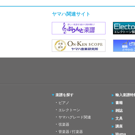
ヤマハ関連サイト
楽譜を探す
輸入楽譜特
ピアノ
書籍
エレクトーン
雑誌
ヤマハグレード関連
文具
弦楽器
講座
管楽器 / 打楽器
Muma