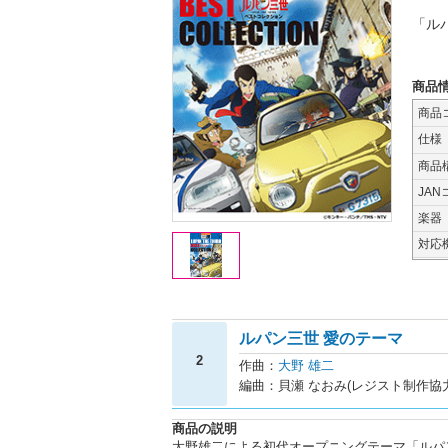
「ル
商品
商品
仕様
商品
JAN
楽器
対応
ルパン三世 愛のテーマ
2
作曲：
大野 雄二
編曲：貝瀬 なおみ(レジスト制作協
商品の説明
大野雄二による初代オープニングテーマ「ルパ