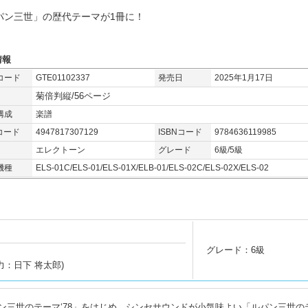
パン三世」の歴代テーマが1冊に！
情報
コード
GTE01102337
発売日
2025年1月17日
菊倍判縦/56ページ
構成
楽譜
コード
4947817307129
ISBNコード
9784636119985
エレクトーン
グレード
6級/5級
機種
ELS-01C/ELS-01/ELS-01X/ELB-01/ELS-02C/ELS-02X/ELS-02
グレード：6級
力：日下 将太郎)
ン三世のテーマ‘78」をはじめ、シンセサウンドが小気味よい「ルパン三世の