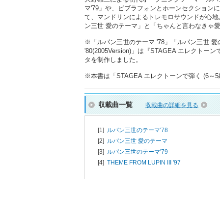
マ'79」や、ビブラフォンとホーンセクションによる
て、マンドリンによるトレモロサウンドが心地よい新テ
ン三世 愛のテーマ」と「ちゃんと言わなきゃ
※「ルパン三世のテーマ '78」「ルパン三世 愛のテーマ」「
'80(2005Version)」は『STAGEA エ
タを制作しました。
※本書は「STAGEA エレクトーンで弾く (6～5級
収載曲一覧
収載曲の詳細を見る
[1]
ルパン三世のテーマ'78
[2]
ルパン三世 愛のテーマ
[3]
ルパン三世のテーマ'79
[4]
THEME FROM LUPIN III '97