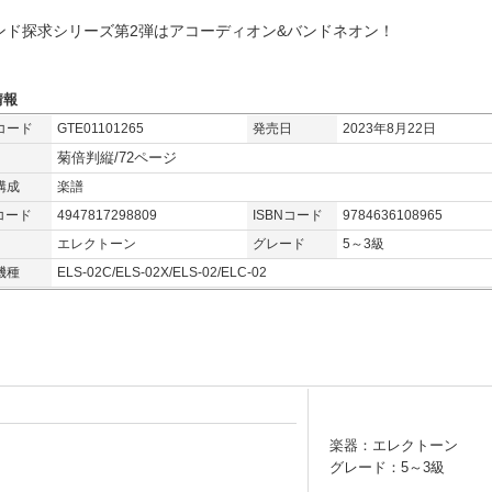
ンド探求シリーズ第2弾はアコーディオン&バンドネオン！
情報
コード
GTE01101265
発売日
2023年8月22日
菊倍判縦/72ページ
構成
楽譜
コード
4947817298809
ISBNコード
9784636108965
エレクトーン
グレード
5～3級
機種
ELS-02C/ELS-02X/ELS-02/ELC-02
楽器：エレクトーン
グレード：5～3級