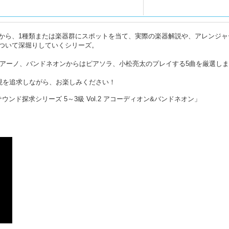
から、1種類または楽器群にスポットを当て、実際の楽器解説や、アレンジャ
ついて深堀りしていくシリーズ。
リアーノ、バンドネオンからはピアソラ、小松亮太のプレイする5曲を厳選し
、表現を追求しながら、お楽しみください！
02 サウンド探求シリーズ 5～3級 Vol.2 アコーディオン&バンドネオン」