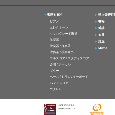
楽譜を探す
輸入楽譜特
ピアノ
書籍
エレクトーン
雑誌
ヤマハグレード関連
文具
弦楽器
講座
管楽器 / 打楽器
Muma
吹奏楽 / 器楽合奏
フルスコア / スタディスコア
合唱 / ボーカル
ギター
ベース / ドラム / キーボード
バンドスコア
ウクレレ
JASRAC許諾番号：
6523417007Y31018