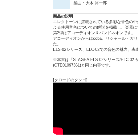
編曲：大木 裕一郎
商品の説明
エレクトーンに搭載されている多彩な音色の中
よる使用音色についての解説を掲載し、楽器に
第2弾はアコーディオン＆バンドネオンです。
アコーディオンからはcoba、リシャール・ガ
た。
ELS-02シリーズ、ELC-02での音色の魅力
※本書は「STAGEA ELS-02シリーズ/ELC-
(GTE01097361)と同じ内容です。
[クロードのタンゴ]