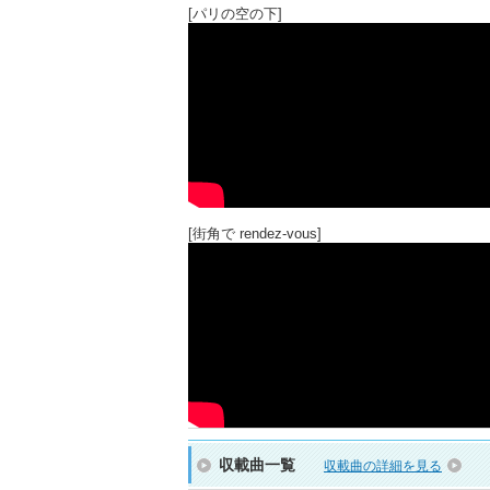
[パリの空の下]
[街角で rendez-vous]
収載曲一覧
収載曲の詳細を見る