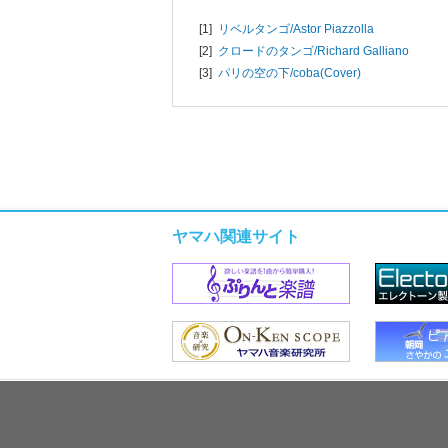
[1]
リベルタンゴ/
Astor Piazzolla
[2]
クロードのタンゴ/
Richard Galliano
[3]
パリの空の下/
coba(Cover)
ヤマハ関連サイト