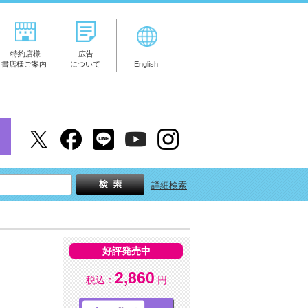
特約店様
広告
書店様ご案内
について
English
詳細検索
好評発売中
2,860
税込：
円