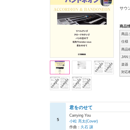
サウ
商品
商品
仕様
商品
JAN
楽器
対応
君をのせて
Carrying You
5
小松 亮太(Cover)
作曲：
久石 譲