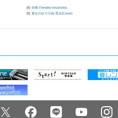
[4]
街角でrendez-vous/
coba
[5]
君をのせて/
小松 亮太(Cover)