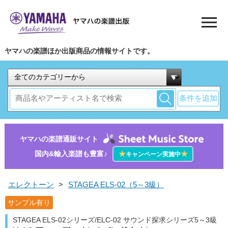
ヤマハの楽譜ほか出版商品の情報サイトです。
条件を追加
ヤマハの楽譜通販サイト
国内&輸入楽譜も豊富♪
★
★
キャンペーン実施中
エレクトーン
>
STAGEA ELS-02（5～3級）
サンプル有り
STAGEA ELS-02シリーズ/ELC-02 サウンド探求シリーズ5～3級