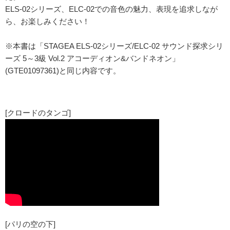
ELS-02シリーズ、ELC-02での音色の魅力、表現を追求しなが
ら、お楽しみください！
※本書は「STAGEA ELS-02シリーズ/ELC-02 サウンド探求シリ
ーズ 5～3級 Vol.2 アコーディオン&バンドネオン」
(GTE01097361)と同じ内容です。
[クロードのタンゴ]
[パリの空の下]