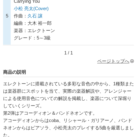
Carrying You
小松 亮太(Cover)
5
作曲：
久石 譲
編曲：大木 裕一郎
楽器：エレクトーン
グレード：5～3級
1 / 1
ページトップへ
商品の説明
エレクトーンに搭載されている多彩な音色の中から、1種類また
は楽器群にスポットを当て、実際の楽器解説や、アレンジャー
による使用音色についての解説を掲載し、楽器について深堀り
していくシリーズ。
第2弾はアコーディオン＆バンドネオンです。
アコーディオンからはcoba、リシャール・ガリアーノ、バンド
ネオンからはピアソラ、小松亮太のプレイする5曲を厳選しまし
た。