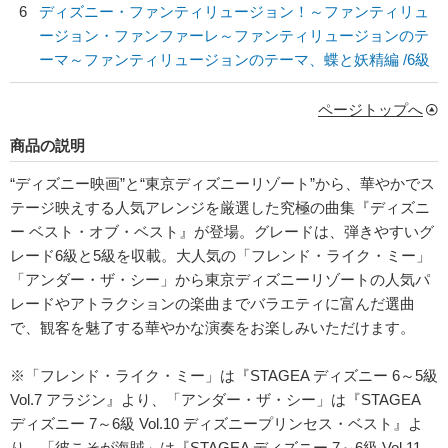
6
ディズニー・ファンティリュージョン！～ファンティリュ
ージョン・ファンファーレ～ファンティリュージョンのテ
ーマ～ファンティリュージョンのテーマ、蝶と妖精編 /6級
ページトップへ
商品の説明
“ディズニー映画”と“東京ディズニーリゾート”から、華やかでス
テージ映えする人気アレンジを厳選した究極の曲集『ディズニ
ー ベスト・オブ・ベスト』が登場。グレードは、弾きやすいグ
レード6級と5級を収載。大人気の「フレンド・ライク・ミー」
「アンダー・ザ・シー」から東京ディズニーリゾートの人気パ
レードやアトラクションの楽曲までバラエティに富んだ選曲
で、観客を魅了する華やかな演奏をお楽しみいただけます。
※「フレンド・ライク・ミー」は『STAGEA ディズニー 6～5級
Vol.7 アラジン』より、「アンダー・ザ・シー」は『STAGEA
ディズニー 7～6級 Vol.10 ディズニープリンセス・ベスト』よ
り、「彼こそが海賊」は『STAGEA ディズニー 7～6級 Vol.11