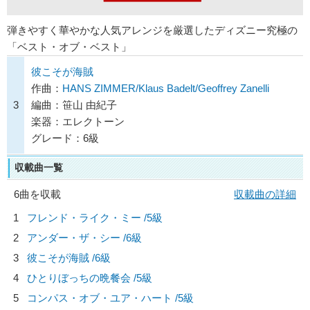
弾きやすく華やかな人気アレンジを厳選したディズニー究極の
「ベスト・オブ・ベスト」
彼こそが海賊
作曲：
HANS ZIMMER/Klaus Badelt/Geoffrey Zanelli
3
編曲：笹山 由紀子
楽器：エレクトーン
グレード：6級
収載曲一覧
6曲を収載
収載曲の詳細
1
フレンド・ライク・ミー /5級
2
アンダー・ザ・シー /6級
3
彼こそが海賊 /6級
4
ひとりぼっちの晩餐会 /5級
5
コンパス・オブ・ユア・ハート /5級