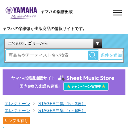
ヤマハの楽譜ほか出版商品の情報サイトです。
条件を追加
ヤマハの楽譜通販サイト
国内&輸入楽譜も豊富♪
★
★
キャンペーン実施中
エレクトーン
>
STAGEA曲集（5～3級）
エレクトーン
>
STAGEA曲集（7～6級）
サンプル有り