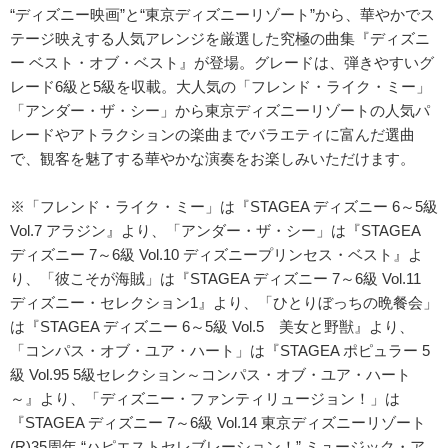
“ディズニー映画”と“東京ディズニーリゾート”から、華やかでス
テージ映えする人気アレンジを厳選した究極の曲集『ディズニ
ー ベスト・オブ・ベスト』が登場。グレードは、弾きやすいグ
レード6級と5級を収載。大人気の「フレンド・ライク・ミー」
「アンダー・ザ・シー」から東京ディズニーリゾートの人気パ
レードやアトラクションの楽曲までバラエティに富んだ選曲
で、観客を魅了する華やかな演奏をお楽しみいただけます。
※「フレンド・ライク・ミー」は『STAGEA ディズニー 6～5級
Vol.7 アラジン』より、「アンダー・ザ・シー」は『STAGEA
ディズニー 7～6級 Vol.10 ディズニープリンセス・ベスト』よ
り、「彼こそが海賊」は『STAGEA ディズニー 7～6級 Vol.11
ディズニー・セレクション1』より、「ひとりぼっちの晩餐会」
は『STAGEA ディズニー 6～5級 Vol.5 美女と野獣』より、
「コンパス・オブ・ユア・ハート」は『STAGEA ポピュラー 5
級 Vol.95 5級セレクション～コンパス・オブ・ユア・ハート
～』より、「ディズニー・ファンティリュージョン！」は
『STAGEA ディズニー 7～6級 Vol.14 東京ディズニーリゾート
(R)35周年 “ハピエストセレブレーション！” ミュージック・ア