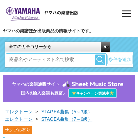
ヤマハの楽譜ほか出版商品の情報サイトです。
条件を追加
ヤマハの楽譜通販サイト
国内&輸入楽譜も豊富♪
★
★
キャンペーン実施中
エレクトーン
>
STAGEA曲集（5～3級）
エレクトーン
>
STAGEA曲集（7～6級）
サンプル有り