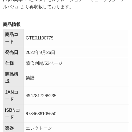
ルバム』より再収載しております。
商品情報
商品コ
GTE01100779
ード
発売日
2022年9月26日
仕様
菊倍判縦/52ページ
商品構
楽譜
成
JANコ
4947817295235
ード
ISBNコ
9784636105650
ード
楽器
エレクトーン