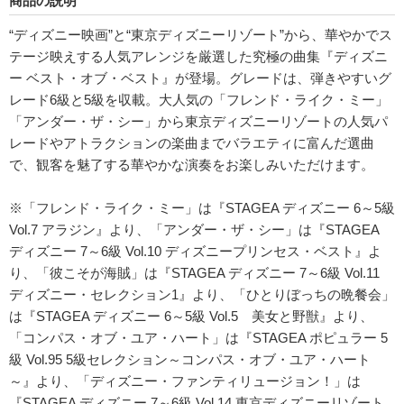
商品の説明
“ディズニー映画”と“東京ディズニーリゾート”から、華やかでス
テージ映えする人気アレンジを厳選した究極の曲集『ディズニ
ー ベスト・オブ・ベスト』が登場。グレードは、弾きやすいグ
レード6級と5級を収載。大人気の「フレンド・ライク・ミー」
「アンダー・ザ・シー」から東京ディズニーリゾートの人気パ
レードやアトラクションの楽曲までバラエティに富んだ選曲
で、観客を魅了する華やかな演奏をお楽しみいただけます。
※「フレンド・ライク・ミー」は『STAGEA ディズニー 6～5級
Vol.7 アラジン』より、「アンダー・ザ・シー」は『STAGEA
ディズニー 7～6級 Vol.10 ディズニープリンセス・ベスト』よ
り、「彼こそが海賊」は『STAGEA ディズニー 7～6級 Vol.11
ディズニー・セレクション1』より、「ひとりぼっちの晩餐会」
は『STAGEA ディズニー 6～5級 Vol.5 美女と野獣』より、
「コンパス・オブ・ユア・ハート」は『STAGEA ポピュラー 5
級 Vol.95 5級セレクション～コンパス・オブ・ユア・ハート
～』より、「ディズニー・ファンティリュージョン！」は
『STAGEA ディズニー 7～6級 Vol.14 東京ディズニーリゾート