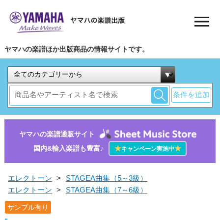
ヤマハの楽譜ほか出版商品の情報サイトです。
条件を追加
ヤマハの楽譜通販サイト
国内&輸入楽譜も豊富♪
★
★
キャンペーン実施中
エレクトーン
>
STAGEA曲集（5～3級）
エレクトーン
>
STAGEA曲集（7～6級）
サンプル有り