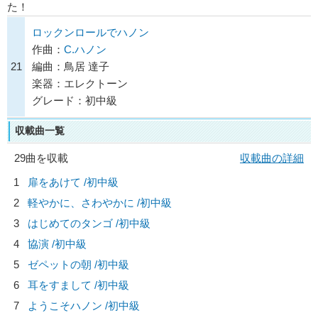
た！
ロックンロールでハノン
作曲：
C.ハノン
21
編曲：鳥居 達子
楽器：エレクトーン
グレード：初中級
収載曲一覧
29曲を収載
収載曲の詳細
1
扉をあけて /初中級
2
軽やかに、さわやかに /初中級
3
はじめてのタンゴ /初中級
4
協演 /初中級
5
ゼペットの朝 /初中級
6
耳をすまして /初中級
7
ようこそハノン /初中級