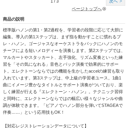
1 / 3
次へ
ページトップへ
商品の説明
標準版ハノンの第1・第2過程を、学習者の段階に応じて大胆に
編集。導入の第1ステップは、まず指を動かすことに慣れるプ
レ・ハノン。ゴージャスなオーケストラをバックにハノンのモ
チーフによる短いメロディーを演奏します。第2ステップでは、
マルカートやスタッカート、左手強化、リズム変奏といった練
習を「その気になれる」音色とバック演奏で効果的にサポー
ト。エレクトーンならではの機能を生かしたaccelの練習も取り
入れています。第3ステップは、中上級の学習者ユース。1曲1
曲にイメージ豊かなタイトルとサポート演奏がついており、楽
しく練習が行える『エレクトーン・ハノン』。テクニック習得
と同時に、エレクトーンならではの幅広い様々なジャンルや曲
調が体験できます。「ピアノでハノン部分を弾いてSTAGEAで
伴奏……」という応用技もOK！
【対応レジストレーションデータについて】