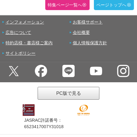
特集ページ一覧へ
ページトップへ
インフォメーション
お客様サポート
広告について
会社概要
特約店様・書店様ご案内
個人情報保護方針
サイトポリシー
PC版で見る
JASRAC許諾番号：
6523417007Y31018