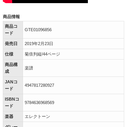
商品情報
商品コ
GTE01096856
ード
発売日
2019年2月23日
仕様
菊倍判縦/44ページ
商品構
楽譜
成
JANコ
4947817280927
ード
ISBNコ
9784636968569
ード
楽器
エレクトーン
グレー