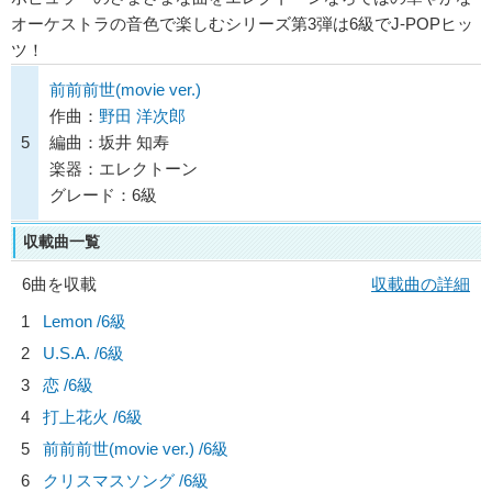
オーケストラの音色で楽しむシリーズ第3弾は6級でJ-POPヒッ
ツ！
前前前世(movie ver.)
作曲：
野田 洋次郎
5
編曲：坂井 知寿
楽器：エレクトーン
グレード：6級
収載曲一覧
6曲を収載
収載曲の詳細
1
Lemon /6級
2
U.S.A. /6級
3
恋 /6級
4
打上花火 /6級
5
前前前世(movie ver.) /6級
6
クリスマスソング /6級