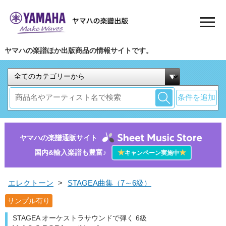
ヤマハの楽譜ほか出版商品の情報サイトです。
条件を追加
ヤマハの楽譜通販サイト
国内&輸入楽譜も豊富♪
★
★
キャンペーン実施中
エレクトーン
>
STAGEA曲集（7～6級）
サンプル有り
STAGEA オーケストラサウンドで弾く 6級