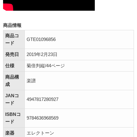
商品情報
商品コ
GTE01096856
ード
発売日
2019年2月23日
仕様
菊倍判縦/44ページ
商品構
楽譜
成
JANコ
4947817280927
ード
ISBNコ
9784636968569
ード
楽器
エレクトーン