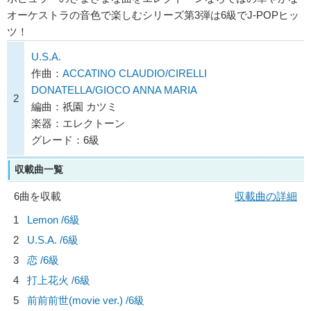
オーケストラの音色で楽しむシリーズ第3弾は6級でJ-POPヒッ
ツ！
U.S.A.
作曲：
ACCATINO CLAUDIO/CIRELLI
DONATELLA/GIOCO ANNA MARIA
2
編曲：祇園 カツミ
楽器：エレクトーン
グレード：6級
収載曲一覧
6曲を収載
収載曲の詳細
1
Lemon /6級
2
U.S.A. /6級
3
恋 /6級
4
打上花火 /6級
5
前前前世(movie ver.) /6級