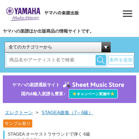
ヤマハの楽譜ほか出版商品の情報サイトです。
条件を追加
ヤマハの楽譜通販サイト
国内&輸入楽譜も豊富♪
★
★
キャンペーン実施中
エレクトーン
>
STAGEA曲集（7～6級）
サンプル有り
STAGEA オーケストラサウンドで弾く 6級