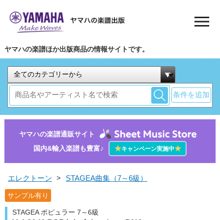
ヤマハの楽譜ほか出版商品の情報サイトです。
条件を追加
ヤマハの楽譜通販サイト
国内&輸入楽譜も豊富♪
★
★
キャンペーン実施中
エレクトーン
>
STAGEA曲集（7～6級）
サンプル有り
STAGEA ポピュラー 7～6級