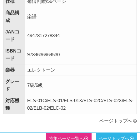
仕様
菊倍判縦/56ページ
商品構
楽譜
成
JANコ
4947817278344
ード
ISBNコ
9784636964530
ード
楽器
エレクトーン
グレー
7級/6級
ド
対応機
ELS-01C/ELS-01/ELS-01X/ELS-02C/ELS-02X/ELS-
種
02/ELB-02/ELC-02
ページトップへ
特集ページ一覧へ
ページトップへ