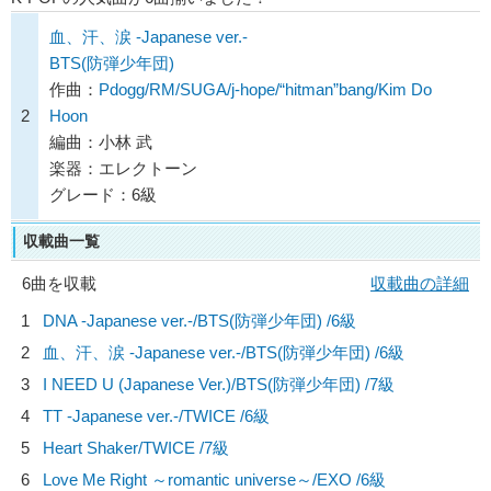
血、汗、涙 -Japanese ver.-
BTS(防弾少年団)
作曲：
Pdogg/RM/SUGA/j-hope/“hitman”bang/Kim Do
2
Hoon
編曲：小林 武
楽器：エレクトーン
グレード：6級
収載曲一覧
6曲を収載
収載曲の詳細
1
DNA -Japanese ver.-/
BTS(防弾少年団)
/6級
2
血、汗、涙 -Japanese ver.-/
BTS(防弾少年団)
/6級
3
I NEED U (Japanese Ver.)/
BTS(防弾少年団)
/7級
4
TT -Japanese ver.-/
TWICE
/6級
5
Heart Shaker/
TWICE
/7級
6
Love Me Right ～romantic universe～/
EXO
/6級