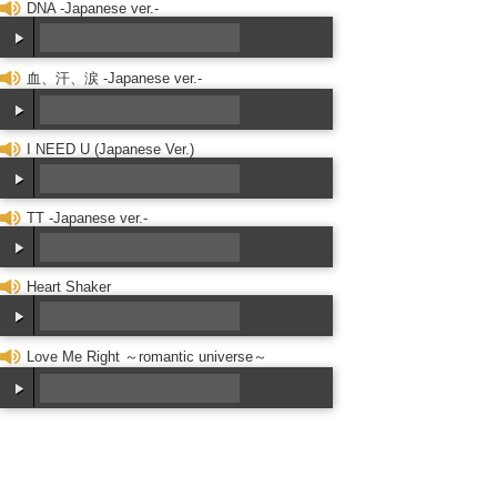
DNA -Japanese ver.-
00:00
血、汗、涙 -Japanese ver.-
/
00:00
I NEED U (Japanese Ver.)
00:00
/
00:00
TT -Japanese ver.-
00:00
/
00:00
Heart Shaker
00:00
/
00:00
00:00
Love Me Right ～romantic universe～
/
00:00
00:00
/
00:00