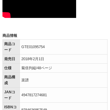
商品情報
商品コ
GTE01095754
ード
発売日
2018年2月1日
仕様
菊倍判縦/48ページ
商品構
楽譜
成
JANコ
4947817274681
ード
ISBNコ
9784636957549