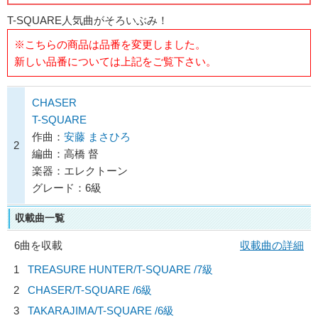
T-SQUARE人気曲がそろいぶみ！
※こちらの商品は品番を変更しました。
新しい品番については上記をご覧下さい。
CHASER
T-SQUARE
作曲：
安藤 まさひろ
2
編曲：高橋 督
楽器：エレクトーン
グレード：6級
収載曲一覧
6曲を収載
収載曲の詳細
1
TREASURE HUNTER/
T-SQUARE
/7級
2
CHASER/
T-SQUARE
/6級
3
TAKARAJIMA/
T-SQUARE
/6級