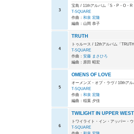
宝島 / 11thアルバム「S・P・O・
3
T-SQUARE
作曲：
和泉 宏隆
編曲：山岡 恭子
TRUTH
トゥルース / 12thアルバム「TRU
4
T-SQUARE
作曲：
安藤 まさひろ
編曲：原田 昭宏
OMENS OF LOVE
オーメンズ・オブ・ラヴ / 10thア
5
T-SQUARE
作曲：
和泉 宏隆
編曲：稲葉 夕佳
TWILIGHT IN UPPER WEST
トワイライト・イン・アッパー・ウェス
6
T-SQUARE
作曲：
和泉 宏隆