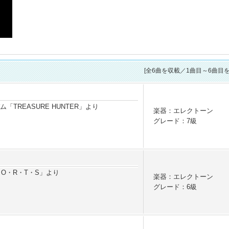
[全
6
曲を収載／1曲目～6曲目を
ム「TREASURE HUNTER」より
楽器：エレクトーン
グレード：7級
P・O・R・T・S」より
楽器：エレクトーン
グレード：6級