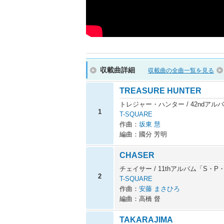
収載曲詳細
収載曲の全曲一覧を見る
TREASURE HUNTER
トレジャー・ハンター / 42ndアルバ
1
T-SQUARE
作曲：
坂東 慧
編曲：國分 芳明
CHASER
チェイサー / 11thアルバム「S・
2
T-SQUARE
作曲：
安藤 まさひろ
編曲：高橋 督
TAKARAJIMA