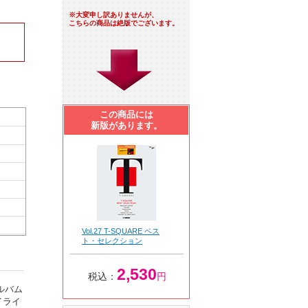
※大変申し訳ありませんが、
こちらの商品は絶版でございます。
この商品には
新版があります。
Vol.27 T-SQUARE ベス
ト・セレクション
2,530
税込：
円
ルバム
イライ