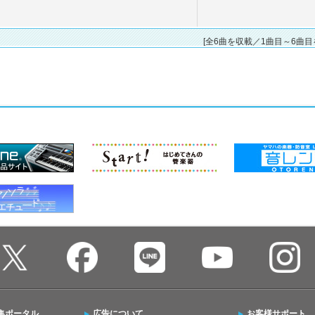
[全6曲を収載／1曲目～6曲目
集ポータル
広告について
お客様サポート