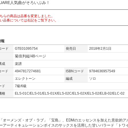
QUARE人気曲がそろいぶみ！
ちらの商品は品番を変更しました。
い品番については右記をご覧下さい。
情報
コード
GTE01095754
発売日
2018年2月1日
菊倍判縦/48ページ
構成
楽譜
コード
4947817274681
ISBNコード
9784636957549
エレクトーン
編成
ソロ
ード
7級/6級
機種
ELS-01C/ELS-01/ELS-01X/ELS-02C/ELS-02X/ELS-02/ELB-02/ELC-02
「オーメンズ・オブ・ラブ」「宝島」、EDMのエッセンスを加えた意欲的ア
ーアーティキュレーションボイスのサックスを活用した甘いバラード「トワ