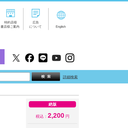
特約店様
広告
書店様ご案内
について
English
詳細検索
絶版
2,200
税込：
円