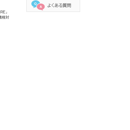
ARE』
な機種対