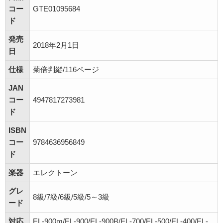
コー
GTE01095684
ド
発売
2018年2月1日
日
仕様
菊倍判縦/116ページ
JAN
コー
4947817273981
ド
ISBN
コー
9784636956849
ド
楽器
エレクトーン
グレ
8級/7級/6級/5級/5～3級
ード
対応
EL-900m/EL-900/EL-900B/EL-700/EL-500/EL-400/EL-