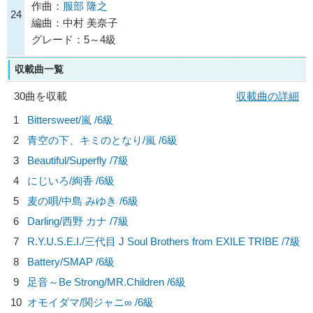
作曲：
服部 隆之
24
編曲：中村 美奈子
グレード：5～4級
収載曲一覧
30曲を収載
収載曲の詳細
1
Bittersweet/
嵐
/6級
2
青空の下、キミのとなり/
嵐
/6級
3
Beautiful/
Superfly
/7級
4
にじいろ/
絢香
/6級
5
麦の唄/
中島 みゆき
/6級
6
Darling/
西野 カナ
/7級
7
R.Y.U.S.E.I./
三代目 J Soul Brothers from EXILE TRIBE
/7級
8
Battery/
SMAP
/6級
9
足音～Be Strong/
MR.Children
/6級
10
オモイダマ/
関ジャニ∞
/6級