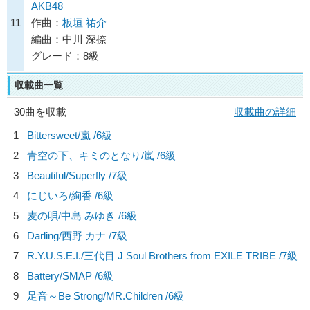
AKB48
11
作曲：
板垣 祐介
編曲：中川 深捺
グレード：8級
収載曲一覧
30曲を収載
収載曲の詳細
1
Bittersweet/
嵐
/6級
2
青空の下、キミのとなり/
嵐
/6級
3
Beautiful/
Superfly
/7級
4
にじいろ/
絢香
/6級
5
麦の唄/
中島 みゆき
/6級
6
Darling/
西野 カナ
/7級
7
R.Y.U.S.E.I./
三代目 J Soul Brothers from EXILE TRIBE
/7級
8
Battery/
SMAP
/6級
9
足音～Be Strong/
MR.Children
/6級