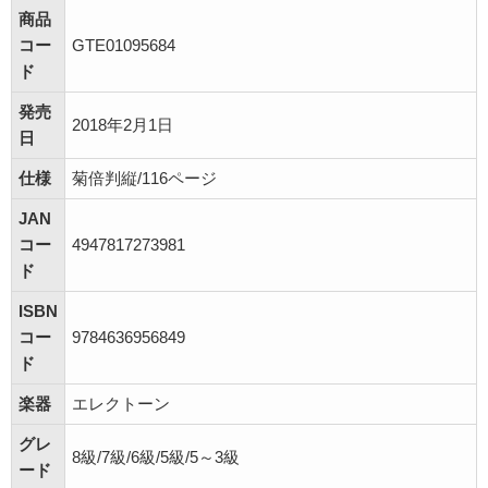
商品
コー
GTE01095684
ド
発売
2018年2月1日
日
仕様
菊倍判縦/116ページ
JAN
コー
4947817273981
ド
ISBN
コー
9784636956849
ド
楽器
エレクトーン
グレ
8級/7級/6級/5級/5～3級
ード