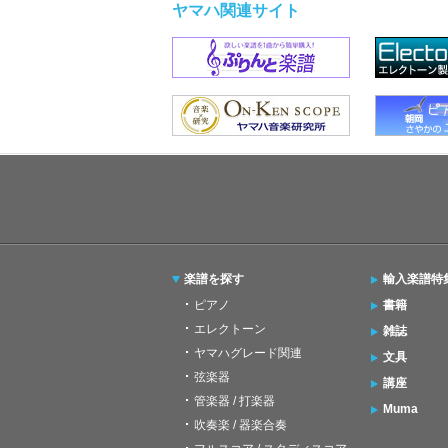
ヤマハ関連サイト
楽譜を探す
輸入楽譜特
ピアノ
書籍
エレクトーン
雑誌
ヤマハグレード関連
文具
弦楽器
講座
管楽器 / 打楽器
Muma
吹奏楽 / 器楽合奏