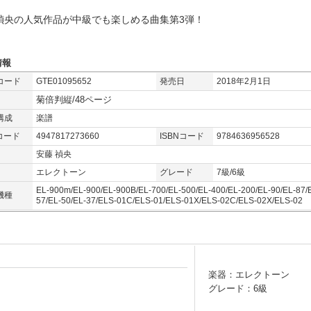
禎央の人気作品が中級でも楽しめる曲集第3弾！
情報
コード
GTE01095652
発売日
2018年2月1日
菊倍判縦/48ページ
構成
楽譜
コード
4947817273660
ISBNコード
9784636956528
安藤 禎央
エレクトーン
グレード
7級/6級
EL-900m/EL-900/EL-900B/EL-700/EL-500/EL-400/EL-200/EL-90/EL-87/
機種
57/EL-50/EL-37/ELS-01C/ELS-01/ELS-01X/ELS-02C/ELS-02X/ELS-02
楽器：エレクトーン
グレード：6級