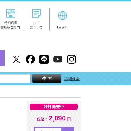
特約店様
広告
書店様ご案内
について
English
詳細検索
好評発売中
2,090
税込：
円