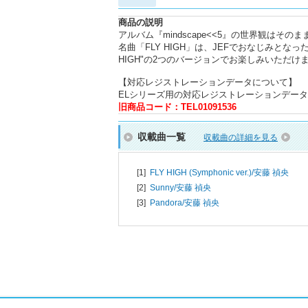
商品の説明
アルバム『mindscape<<5』の世界観は
名曲「FLY HIGH」は、JEFでおなじみとなった"FL
HIGH"の2つのバージョンでお楽しみいただけ
【対応レジストレーションデータについて】
ELシリーズ用の対応レジストレーションデータ
旧商品コード：TEL01091536
収載曲一覧
収載曲の詳細を見る
[1]
FLY HIGH (Symphonic ver.)/
安藤 禎央
[2]
Sunny/
安藤 禎央
[3]
Pandora/
安藤 禎央