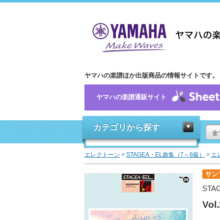
ヤマハの楽譜ほか出版商品の情報サイトです。
ヤマハの楽譜通販サイト
カテゴリから探す
全
エレクトーン
>
STAGEA・EL曲集（7～6級）
>
エ
サン
STA
Vo