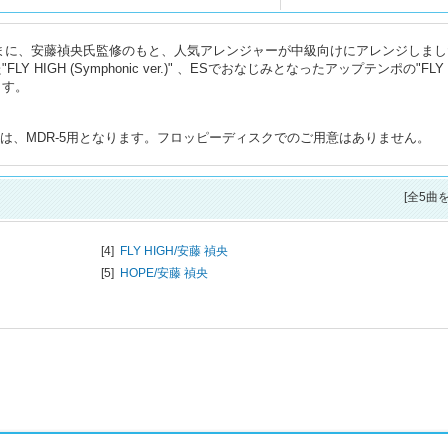
そのままに、安藤禎央氏監修のもと、人気アレンジャーが中級向けにアレンジしま
Y HIGH (Symphonic ver.)" 、ESでおなじみとなったアップテンポの"FLY
ます。
は、MDR-5用となります。フロッピーディスクでのご用意はありません。
[全5曲
[4]
FLY HIGH/
安藤 禎央
[5]
HOPE/
安藤 禎央