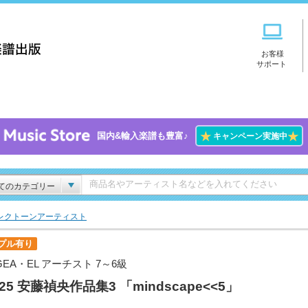
お客様
サポート
★
★
国内&輸入楽譜も豊富♪
キャンペーン実施中
てのカテゴリー
レクトーンアーティスト
プル有り
GEA・EL アーチスト 7～6級
l.25 安藤禎央作品集3 「mindscape<<5」