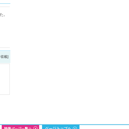
した。
を収載]