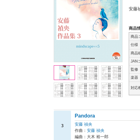
安藤
商品
商品
仕様
商品
JAN
監修
楽器
対応
Pandora
安藤 禎央
3
作曲：
安藤 禎央
編曲：大木 裕一郎