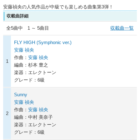
安藤禎央の人気作品が中級でも楽しめる曲集第3弾！
収載曲詳細
全
5
曲中 1 ～ 5曲目
収載曲一覧
FLY HIGH (Symphonic ver.)
安藤 禎央
作曲：
安藤 禎央
1
編曲：杉本 豊之
楽器：エレクトーン
グレード：6級
Sunny
安藤 禎央
作曲：
安藤 禎央
2
編曲：中村 美奈子
楽器：エレクトーン
グレード：6級