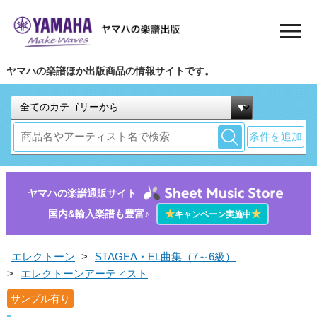
ヤマハの楽譜ほか出版商品の情報サイトです。
条件を追加
ヤマハの楽譜通販サイト
国内&輸入楽譜も豊富♪
★
★
キャンペーン実施中
エレクトーン
>
STAGEA・EL曲集（7～6級）
>
エレクトーンアーティスト
サンプル有り