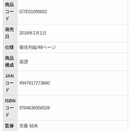
商品
コー
GTE01095652
ド
発売
2018年2月1日
日
仕様
菊倍判縦/48ページ
商品
楽譜
構成
JAN
コー
4947817273660
ド
ISBN
コー
9784636956528
ド
監修
安藤 禎央