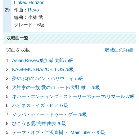
Linked Horizon
29
作曲：
Revo
編曲：小林 武
グレード：6級
収載曲一覧
30曲を収載
収載曲の詳細
1
Asian Roses/
葉加瀬 太郎
/5級
2
KAGEMUSHA/
2CELLOS
/6級
3
夢やぶれて/
アン・ハサウェイ
/5級
4
犬神家の一族 愛のバラード/
大野 雄二
/6級
5
ネバー・エンディング・ストーリーのテーマ/
リマール
/7級
6
ハピネス・イズ・ヒア /7級
7
ジッパ・ディー・ドゥー・ダー /6級
8
ひこうき雲/
荒井 由実
/6級
9
テーマ・オブ・半沢直樹 ～ Main Title ～ /5級