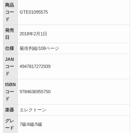
商品
コー
GTE01095575
ド
発売
2018年2月1日
日
仕様
菊倍判縦/108ページ
JAN
コー
4947817272939
ド
ISBN
コー
9784636955750
ド
楽器
エレクトーン
グレ
7級/6級/5級
ード