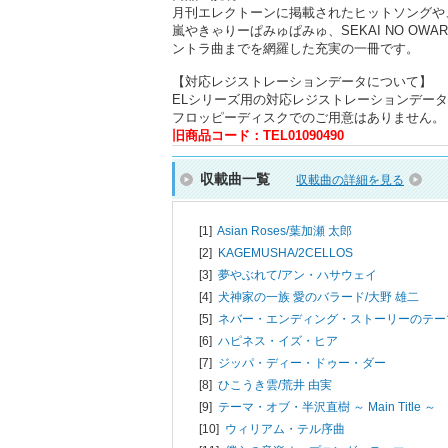
月刊エレクトーンに掲載されたヒットソングや
嵐やきゃりーぱみゅぱみゅ、SEKAI NO O
ントラ曲までを網羅した充実の一冊です。
【対応レジストレーションデータについて】
ELシリーズ用の対応レジストレーションデータ
フロッピーディスクでのご用意はありません。
旧商品コード：TEL01090490
収載曲一覧
収載曲の詳細を見る
[1]
Asian Roses/
葉加瀬 太郎
[2]
KAGEMUSHA/
2CELLOS
[3]
夢やぶれて/
アン・ハサウェイ
[4]
犬神家の一族 愛のバラード/
大野 雄二
[5]
ネバー・エンディング・ストーリーのテー
[6]
ハピネス・イズ・ヒア
[7]
ジッパ・ディー・ドゥー・ダー
[8]
ひこうき雲/
荒井 由実
[9]
テーマ・オブ・半沢直樹 ～ Main Title ～
[10]
ウィリアム・テル序曲