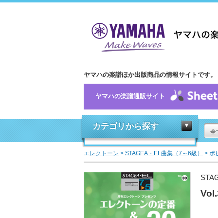
ヤマハの楽譜ほか出版商品の情報サイトです。
ヤマハの楽譜通販サイト
カテゴリから探す
全
エレクトーン
>
STAGEA・EL曲集（7～6級）
>
ポ
ST
Vo