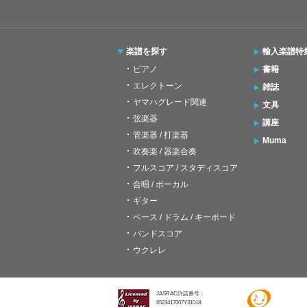
楽譜を探す
輸入楽譜特
ピアノ
書籍
エレクトーン
雑誌
ヤマハグレード関連
文具
弦楽器
講座
管楽器 / 打楽器
Muma
吹奏楽 / 器楽合奏
フルスコア / スタディスコア
合唱 / ボーカル
ギター
ベース / ドラム / キーボード
バンドスコア
ウクレレ
JASRAC許諾番号：
6523417007Y31018