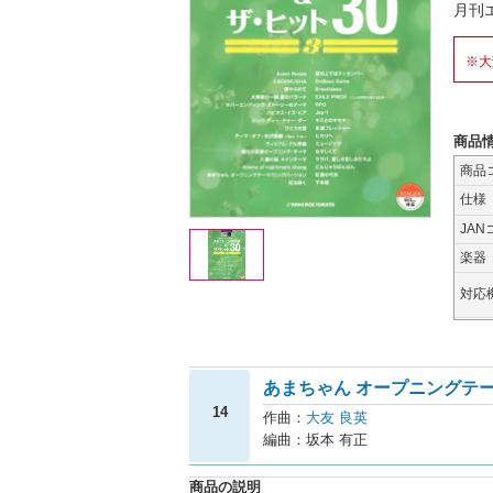
月刊
※大
商品
商品
仕様
JAN
楽器
対応
あまちゃん オープニングテ
14
作曲：
大友 良英
編曲：坂本 有正
商品の説明