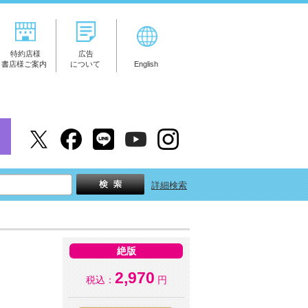
特約店様
広告
書店様ご案内
について
English
詳細検索
絶版
2,970
税込：
円