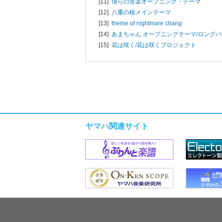
[11]
僕らの音楽オープニング・テーマ
[12]
八重の桜メインテーマ
[13]
theme of nightmare chang
[14]
あまちゃん オープニングテーマ/ロング
[15]
花は咲く/
花は咲くプロジェクト
ヤマハ関連サイト