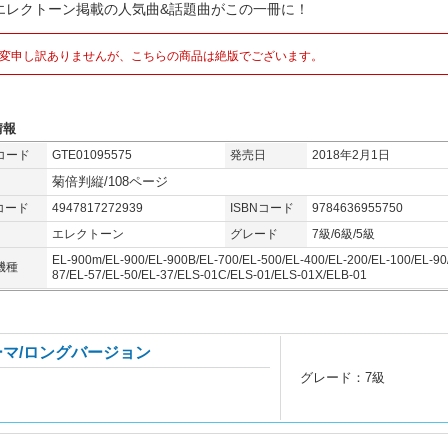
エレクトーン掲載の人気曲&話題曲がこの一冊に！
変申し訳ありませんが、こちらの商品は絶版でございます。
情報
コード
GTE01095575
発売日
2018年2月1日
菊倍判縦/108ページ
コード
4947817272939
ISBNコード
9784636955750
エレクトーン
グレード
7級/6級/5級
EL-900m/EL-900/EL-900B/EL-700/EL-500/EL-400/EL-200/EL-100/EL-90
機種
87/EL-57/EL-50/EL-37/ELS-01C/ELS-01/ELS-01X/ELB-01
ーマ/ロングバージョン
グレード：7級