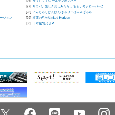
[26]
女々しくて/
ゴールデンボンバー
[27]
サラバ、愛しき悲しみたちよ/
ももいろクローバーZ
[28]
にんじゃりばんばん/
きゃりーぱみゅぱみゅ
バージョン
[29]
紅蓮の弓矢/
Linked Horizon
[30]
千本桜/
黒うさP