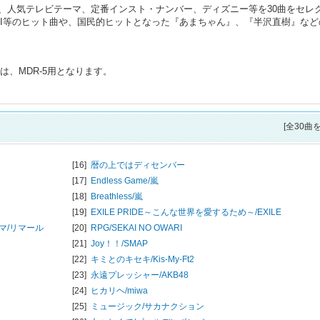
、人気テレビテーマ、定番インスト・ナンバー、ディズニー等を30曲をセレ
WARI等のヒット曲や、国民的ヒットとなった『あまちゃん』、『半沢直樹』な
は、MDR-5用となります。
[全30曲
[16]
暦の上ではディセンバー
[17]
Endless Game/
嵐
[18]
Breathless/
嵐
[19]
EXILE PRIDE～こんな世界を愛するため～/
EXILE
マ/
リマール
[20]
RPG/
SEKAI NO OWARI
[21]
Joy！！/
SMAP
[22]
キミとのキセキ/
Kis-My-Ft2
[23]
永遠プレッシャー/
AKB48
[24]
ヒカリヘ/
miwa
[25]
ミュージック/
サカナクション