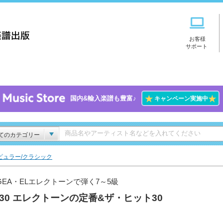
お客様
サポート
★
★
国内&輸入楽譜も豊富♪
キャンペーン実施中
てのカテゴリー
ピュラー/クラシック
AGEA・ELエレクトーンで弾く7～5級
l.30 エレクトーンの定番&ザ・ヒット30