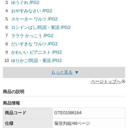
3
ゆうぐれ /PG2
4
おやすみなさい /PG2
5
スケーター ワルツ /PG2
6
ロンドンばし/
民謡・童謡
/PG2
7
ラララ かっこう /PG2
8
だいすきな ワルツ /PG2
9
かわいい ピアニスト /PG2
10
ゆりかご/
民謡・童謡
/PG2
もっと見る
ページトップへ
商品の説明
商品情報
商品コード
GTE01086164
仕様
菊倍判縦/48ページ