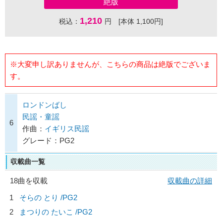
絶版
1,210
税込：
円 [本体 1,100円]
※大変申し訳ありませんが、こちらの商品は絶版でございま
す。
ロンドンばし
民謡・童謡
6
作曲：
イギリス民謡
グレード：PG2
収載曲一覧
18曲を収載
収載曲の詳細
1
そらの とり /PG2
2
まつりの たいこ /PG2