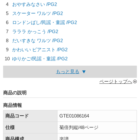
4
おやすみなさい /PG2
5
スケーター ワルツ /PG2
6
ロンドンばし/
民謡・童謡
/PG2
7
ラララ かっこう /PG2
8
だいすきな ワルツ /PG2
9
かわいい ピアニスト /PG2
10
ゆりかご/
民謡・童謡
/PG2
もっと見る
ページトップへ
商品の説明
商品情報
商品コード
GTE01086164
仕様
菊倍判縦/48ページ
商品構成
楽譜