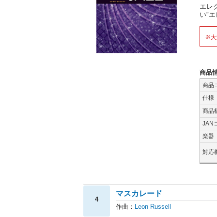
エレ
い”
※大
商品
商品
仕様
商品
JAN
楽器
対応
マスカレード
4
作曲：
Leon Russell