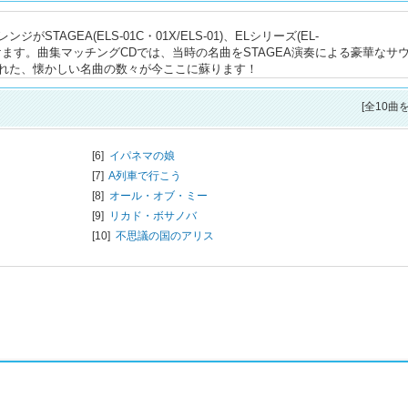
AGEA(ELS-01C・01X/ELS-01)、ELシリーズ(EL-
お楽しみいただけます。曲集マッチングCDでは、当時の名曲をSTAGEA演奏による豪華なサ
れた、懐かしい名曲の数々が今ここに蘇ります！
[全10曲
[6]
イパネマの娘
[7]
A列車で行こう
[8]
オール・オブ・ミー
[9]
リカド・ボサノバ
[10]
不思議の国のアリス