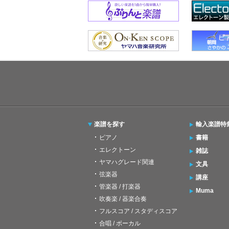
楽譜を探す
輸入楽譜特
ピアノ
書籍
エレクトーン
雑誌
ヤマハグレード関連
文具
弦楽器
講座
管楽器 / 打楽器
Muma
吹奏楽 / 器楽合奏
フルスコア / スタディスコア
合唱 / ボーカル