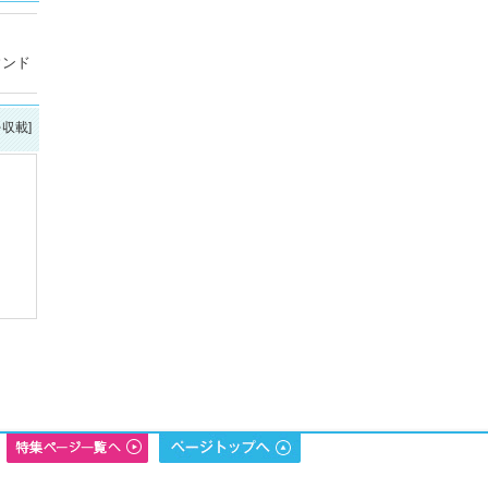
ウンド
を収載]