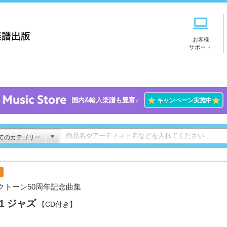
お客様
サポート
★
★
国内&輸入楽譜も豊富♪
キャンペーン実施中
てのカテゴリー
付
クトーン50周年記念曲集
.1 ジャズ
【CD付き】