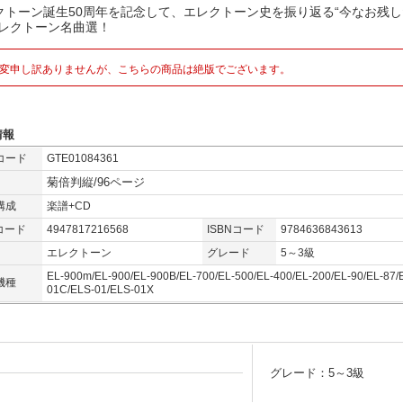
クトーン誕生50周年を記念して、エレクトーン史を振り返る“今なお残し
エレクトーン名曲選！
変申し訳ありませんが、こちらの商品は絶版でございます。
情報
コード
GTE01084361
菊倍判縦/96ページ
構成
楽譜+CD
コード
4947817216568
ISBNコード
9784636843613
エレクトーン
グレード
5～3級
EL-900m/EL-900/EL-900B/EL-700/EL-500/EL-400/EL-200/EL-90/EL-87/
機種
01C/ELS-01/ELS-01X
グレード：5～3級