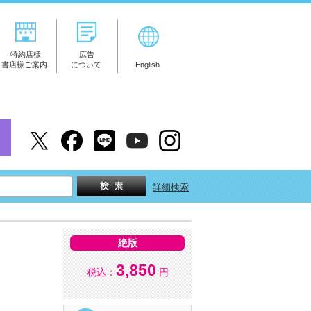
特約店様
広告
書店様ご案内
について
English
詳細検索
絶版
3,850
税込：
円