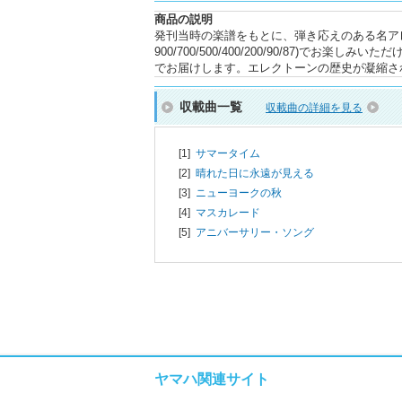
商品の説明
発刊当時の楽譜をもとに、弾き応えのある名アレンジがST
900/700/500/400/200/90/87)で
でお届けします。エレクトーンの歴史が凝縮さ
収載曲一覧
収載曲の詳細を見る
[1]
サマータイム
[2]
晴れた日に永遠が見える
[3]
ニューヨークの秋
[4]
マスカレード
[5]
アニバーサリー・ソング
ヤマハ関連サイト