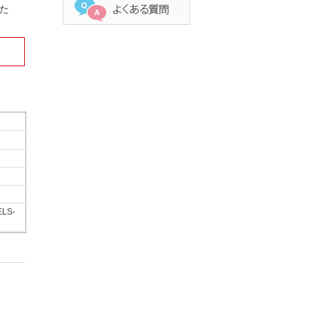
た
ELS-