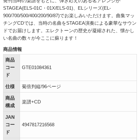
発刊当時の楽譜をもとに、弾き応えのある名アレンジが
STAGEA(ELS-01C・01X/ELS-01)、ELシリーズ(EL-
900/700/500/400/200/90/87)でお楽しみいただけます。曲集マッ
チングCDでは、当時の名曲をSTAGEA演奏による豪華なサウン
ドでお届けします。エレクトーンの歴史が凝縮された、懐かし
い名曲の数々が今ここに蘇ります！
商品情報
商品
コー
GTE01084361
ド
仕様
菊倍判縦/96ページ
商品
楽譜+CD
構成
JAN
コー
4947817216568
ド