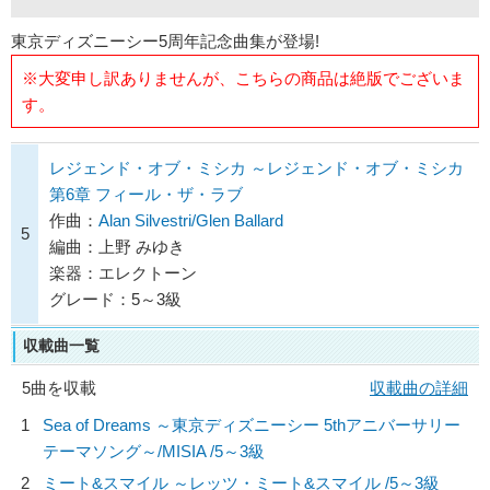
東京ディズニーシー5周年記念曲集が登場!
※大変申し訳ありませんが、こちらの商品は絶版でございま
す。
レジェンド・オブ・ミシカ ～レジェンド・オブ・ミシカ
第6章 フィール・ザ・ラブ
作曲：
Alan Silvestri/Glen Ballard
5
編曲：上野 みゆき
楽器：エレクトーン
グレード：5～3級
収載曲一覧
5曲を収載
収載曲の詳細
1
Sea of Dreams ～東京ディズニーシー 5thアニバーサリー
テーマソング～/
MISIA
/5～3級
2
ミート&スマイル ～レッツ・ミート&スマイル /5～3級