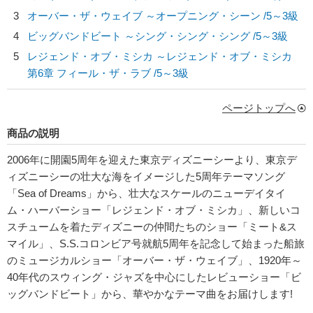
3
オーバー・ザ・ウェイブ ～オープニング・シーン /5～3級
4
ビッグバンドビート ～シング・シング・シング /5～3級
5
レジェンド・オブ・ミシカ ～レジェンド・オブ・ミシカ
第6章 フィール・ザ・ラブ /5～3級
ページトップへ
商品の説明
2006年に開園5周年を迎えた東京ディズニーシーより、東京デ
ィズニーシーの壮大な海をイメージした5周年テーマソング
「Sea of Dreams」から、壮大なスケールのニューデイタイ
ム・ハーバーショー「レジェンド・オブ・ミシカ」、新しいコ
スチュームを着たディズニーの仲間たちのショー「ミート&ス
マイル」、S.S.コロンビア号就航5周年を記念して始まった船旅
のミュージカルショー「オーバー・ザ・ウェイブ」、1920年～
40年代のスウィング・ジャズを中心にしたレビューショー「ビ
ッグバンドビート」から、華やかなテーマ曲をお届けします!