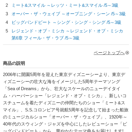
2
ミート&スマイル ～レッツ・ミート&スマイル /5～3級
3
オーバー・ザ・ウェイブ ～オープニング・シーン /5～3級
4
ビッグバンドビート ～シング・シング・シング /5～3級
5
レジェンド・オブ・ミシカ ～レジェンド・オブ・ミシカ
第6章 フィール・ザ・ラブ /5～3級
ページトップへ
商品の説明
2006年に開園5周年を迎えた東京ディズニーシーより、東京デ
ィズニーシーの壮大な海をイメージした5周年テーマソング
「Sea of Dreams」から、壮大なスケールのニューデイタイ
ム・ハーバーショー「レジェンド・オブ・ミシカ」、新しいコ
スチュームを着たディズニーの仲間たちのショー「ミート&ス
マイル」、S.S.コロンビア号就航5周年を記念して始まった船旅
のミュージカルショー「オーバー・ザ・ウェイブ」、1920年～
40年代のスウィング・ジャズを中心にしたレビューショー「ビ
ッグバンドビート」から、華やかなテーマ曲をお届けします!