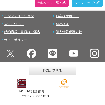
特集ページ一覧へ
ページトップへ
インフォメーション
お客様サポート
広告について
会社概要
特約店様・書店様ご案内
個人情報保護方針
サイトポリシー
PC版で見る
JASRAC許諾番号：
6523417007Y31018