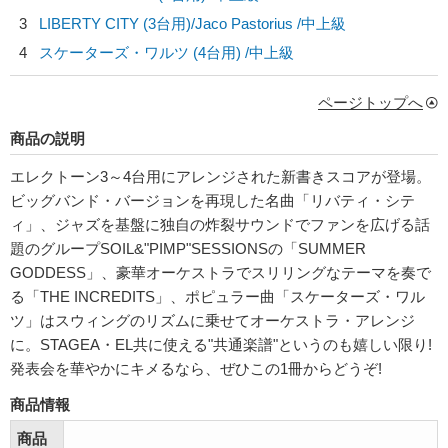
3
LIBERTY CITY (3台用)/
Jaco Pastorius
/中上級
4
スケーターズ・ワルツ (4台用) /中上級
ページトップへ
商品の説明
エレクトーン3～4台用にアレンジされた新書きスコアが登場。
ビッグバンド・バージョンを再現した名曲「リバティ・シテ
ィ」、ジャズを基盤に独自の炸裂サウンドでファンを広げる話
題のグループSOIL&"PIMP"SESSIONSの「SUMMER
GODDESS」、豪華オーケストラでスリリングなテーマを奏で
る「THE INCREDITS」、ポピュラー曲「スケーターズ・ワル
ツ」はスウィングのリズムに乗せてオーケストラ・アレンジ
に。STAGEA・EL共に使える"共通楽譜"というのも嬉しい限り!
発表会を華やかにキメるなら、ぜひこの1冊からどうぞ!
商品情報
商品