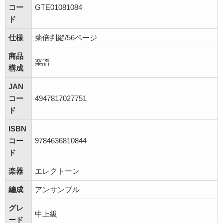
コー
GTE01081084
ド
仕様
菊倍判縦/56ページ
商品
楽譜
構成
JAN
コー
4947817027751
ド
ISBN
コー
9784636810844
ド
楽器
エレクトーン
編成
アンサンブル
グレ
中上級
ード