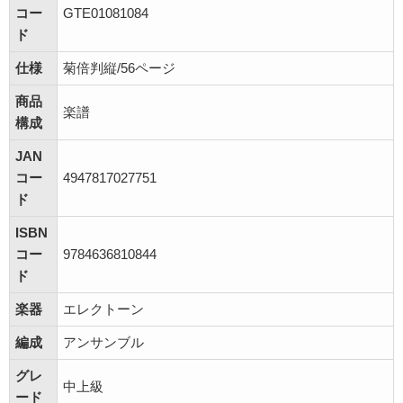
コー
GTE01081084
ド
仕様
菊倍判縦/56ページ
商品
楽譜
構成
JAN
コー
4947817027751
ド
ISBN
コー
9784636810844
ド
楽器
エレクトーン
編成
アンサンブル
グレ
中上級
ード