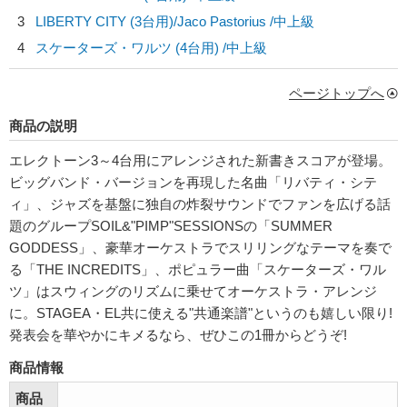
3
LIBERTY CITY (3台用)/
Jaco Pastorius
/中上級
4
スケーターズ・ワルツ (4台用) /中上級
ページトップへ
商品の説明
エレクトーン3～4台用にアレンジされた新書きスコアが登場。
ビッグバンド・バージョンを再現した名曲「リバティ・シテ
ィ」、ジャズを基盤に独自の炸裂サウンドでファンを広げる話
題のグループSOIL&"PIMP"SESSIONSの「SUMMER
GODDESS」、豪華オーケストラでスリリングなテーマを奏で
る「THE INCREDITS」、ポピュラー曲「スケーターズ・ワル
ツ」はスウィングのリズムに乗せてオーケストラ・アレンジ
に。STAGEA・EL共に使える"共通楽譜"というのも嬉しい限り!
発表会を華やかにキメるなら、ぜひこの1冊からどうぞ!
商品情報
商品