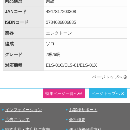
商品構成
楽譜
JANコード
4947817203308
ISBNコード
9784636806885
楽器
エレクトーン
編成
ソロ
グレード
7級/6級
対応機種
ELS-01C/ELS-01/ELS-01X
ページトップへ
特集ページ一覧へ
ページトップへ
インフォメーション
お客様サポート
広告について
会社概要
特約店様・書店様ご案内
個人情報保護方針