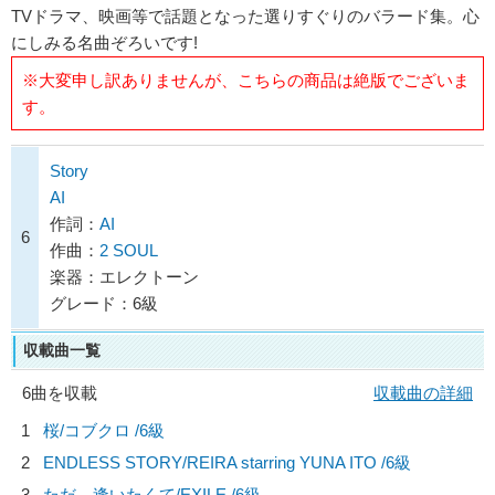
TVドラマ、映画等で話題となった選りすぐりのバラード集。心
にしみる名曲ぞろいです!
※大変申し訳ありませんが、こちらの商品は絶版でございま
す。
Story
AI
作詞：
AI
6
作曲：
2 SOUL
楽器：エレクトーン
グレード：6級
収載曲一覧
6曲を収載
収載曲の詳細
1
桜/
コブクロ
/6級
2
ENDLESS STORY/
REIRA starring YUNA ITO
/6級
3
ただ…逢いたくて/
EXILE
/6級