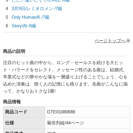
4
3月9日/
レミオロメン
/7級
5
Only Human/
K
/7級
6
Story/
AI
/6級
ページトップへ
商品の説明
注目のヒット曲の中から、ロング・セールスを続ける大ヒッ
ト・バラードをセレクト。メッセージ性のある曲は、結婚式、
卒業式などの華やかな場を一層盛り上げることでしょう。心を
込めた演奏は、聴く人の記憶にも残ります。名曲がこんなに揃
って、かなりおトクな1冊!
商品情報
商品コード
GTE01080688
仕様
菊倍判縦/44ページ