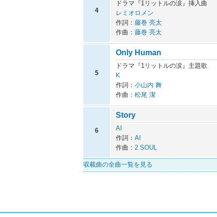
ドラマ『1リットルの涙』挿入曲
4
レミオロメン
作詞：
藤巻 亮太
作曲：
藤巻 亮太
Only Human
ドラマ『1リットルの涙』主題歌
5
K
作詞：
小山内 舞
作曲：
松尾 潔
Story
AI
6
作詞：
AI
作曲：
2 SOUL
収載曲の全曲一覧を見る