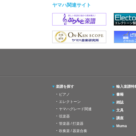
ヤマハ関連サイト
楽譜を探す
輸入楽譜特
ピアノ
書籍
エレクトーン
雑誌
ヤマハグレード関連
文具
弦楽器
講座
管楽器 / 打楽器
Muma
吹奏楽 / 器楽合奏