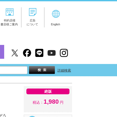
特約店様
広告
書店様ご案内
について
English
詳細検索
絶版
1,980
税込：
円
ぞろ