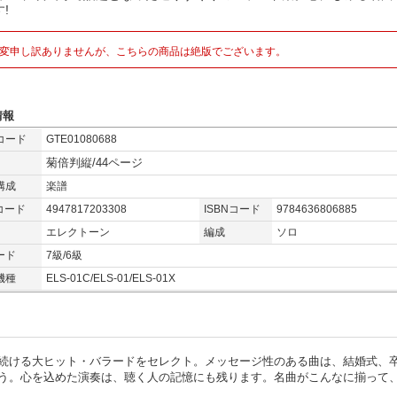
!
変申し訳ありませんが、こちらの商品は絶版でございます。
情報
コード
GTE01080688
菊倍判縦/44ページ
構成
楽譜
コード
4947817203308
ISBNコード
9784636806885
エレクトーン
編成
ソロ
ード
7級/6級
機種
ELS-01C/ELS-01/ELS-01X
続ける大ヒット・バラードをセレクト。メッセージ性のある曲は、結婚式、
う。心を込めた演奏は、聴く人の記憶にも残ります。名曲がこんなに揃って