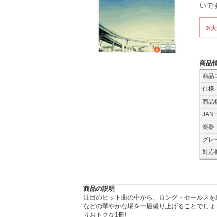
いです
※大
商品
商品
仕様
商品
JAN
楽器
グレ
対応
商品の説明
注目のヒット曲の中から、ロング・セールスを
などの華やかな場を一層盛り上げることでしょ
りおトクな1冊!