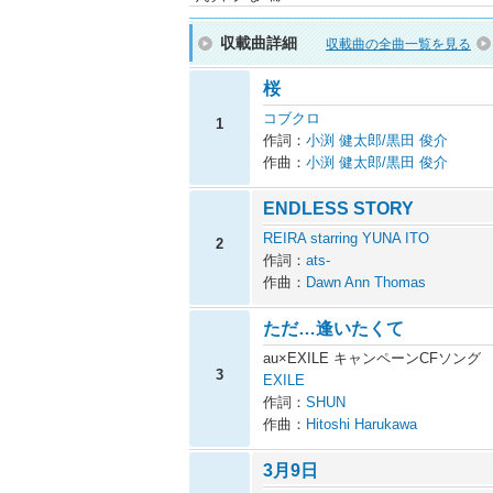
収載曲詳細
収載曲の全曲一覧を見る
桜
コブクロ
1
作詞：
小渕 健太郎/黒田 俊介
作曲：
小渕 健太郎/黒田 俊介
ENDLESS STORY
REIRA starring YUNA ITO
2
作詞：
ats-
作曲：
Dawn Ann Thomas
ただ…逢いたくて
au×EXILE キャンペーンCFソング
3
EXILE
作詞：
SHUN
作曲：
Hitoshi Harukawa
3月9日