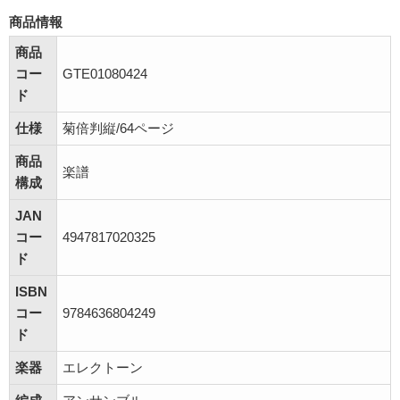
商品情報
商品
コー
GTE01080424
ド
仕様
菊倍判縦/64ページ
商品
楽譜
構成
JAN
コー
4947817020325
ド
ISBN
コー
9784636804249
ド
楽器
エレクトーン