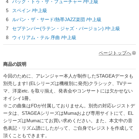
4
バック・トゥ・ザ・フューチャー /中上級
5
スペイン /中上級
6
ルパン・ザ・サード/
熱帯JAZZ楽団
/中上級
7
セプテンバー(ラテン・ジャズ・バージョン) /中上級
8
ウィリアム・テル 序曲 /中上級
ページトップへ
商品の説明
今回のために、アレンジャー本人が制作したSTAGEAデータも
別売します! (ELシリーズは機種別に発売)クラシック、TVテー
マ、洋楽etc. を取り揃え、発表会やコンサートには欠かせない
オイシイ1冊。
※この曲集はFDが付属しておりません。別売の対応レジストデ
ータは、STAGEAシリーズはMumaおよび専用サイトにて、EL
シリーズはMumaにてお買い求めください。また、本文中の音
色表記・リズム譜にしたがって、ご自身でレジストを作成して
頂くこともできます。