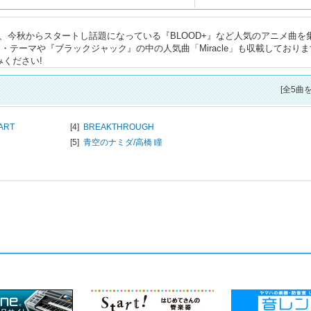
、今秋からスタートし話題になっている『BLOOD+』など人気のアニメ曲を
・テーマや『ブラックジャック』の中の人気曲「Miracle」も収載しておりま
みください!
[全5曲
ART
[4]
BREAKTHROUGH
[5]
青空のナミダ/
高橋 瞳