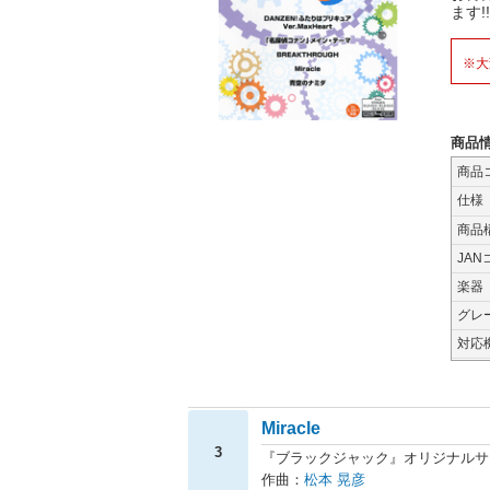
ます!!
※大
商品
商品
仕様
商品
JAN
楽器
グレ
対応
Miracle
3
『ブラックジャック』オリジナルサ
作曲：
松本 晃彦