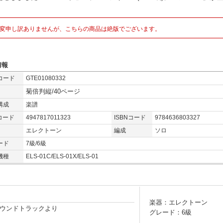
変申し訳ありませんが、こちらの商品は絶版でございます。
情報
コード
GTE01080332
菊倍判縦/40ページ
構成
楽譜
コード
4947817011323
ISBNコード
9784636803327
エレクトーン
編成
ソロ
ード
7級/6級
機種
ELS-01C/ELS-01X/ELS-01
楽器：エレクトーン
ウンドトラックより
グレード：6級