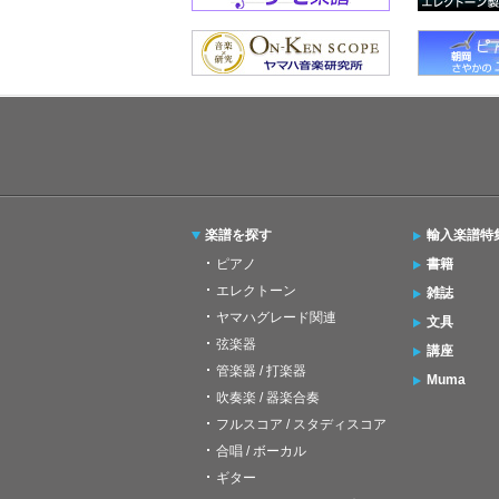
楽譜を探す
輸入楽譜特
ピアノ
書籍
エレクトーン
雑誌
ヤマハグレード関連
文具
弦楽器
講座
管楽器 / 打楽器
Muma
吹奏楽 / 器楽合奏
フルスコア / スタディスコア
合唱 / ボーカル
ギター