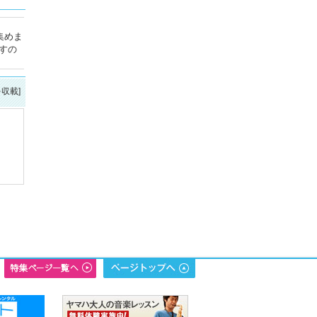
集めま
すの
を収載]