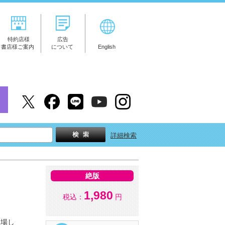
特約店様
広告
書店様ご案内
について
English
詳細検索
絶版
1,980
税込：
円
登場し